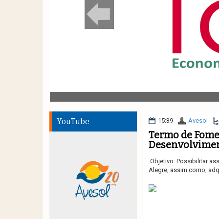
YouTube
15:39
Avesol
Termo de Fomen
Desenvolviment
Objetivo:
Possibilitar a
ss
Alegre, assim como,
adq