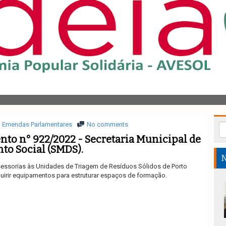
Emendas Parlamentares
No comments
to n° 922/2022 - Secretaria Municipal de
o Social (SMDS).
N
essorias
à
s Unidades de Triagem de R
esí
duos S
ólidos de Porto
uirir equipamentos para
estruturar espaços de formação.