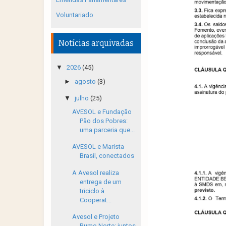
Voluntariado
Notícias arquivadas
▼
2026
(45)
►
agosto
(3)
▼
julho
(25)
AVESOL e Fundação
Pão dos Pobres:
uma parceria que...
AVESOL e Marista
Brasil, conectados
A Avesol realiza
entrega de um
triciclo à
Cooperat...
Avesol e Projeto
Rumo Norte: juntos