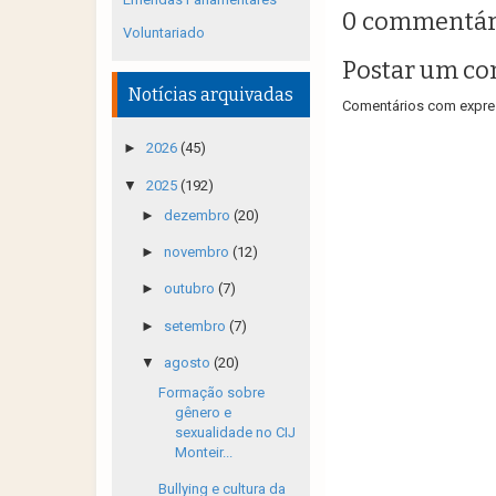
0 commentár
Voluntariado
Postar um co
Notícias arquivadas
Comentários com expres
►
2026
(45)
▼
2025
(192)
►
dezembro
(20)
►
novembro
(12)
►
outubro
(7)
►
setembro
(7)
▼
agosto
(20)
Formação sobre
gênero e
sexualidade no CIJ
Monteir...
Bullying e cultura da