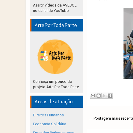
Assitir vídeos da AVESOL
no canal de YouTube
Arte Por Toda Parte
Conheça um pouco do
projeto Arte Por Toda Parte
Áreas de atuação
Direitos Humanos
← Postagem mais recent
Economia Solidária
Emendas Parlamentares