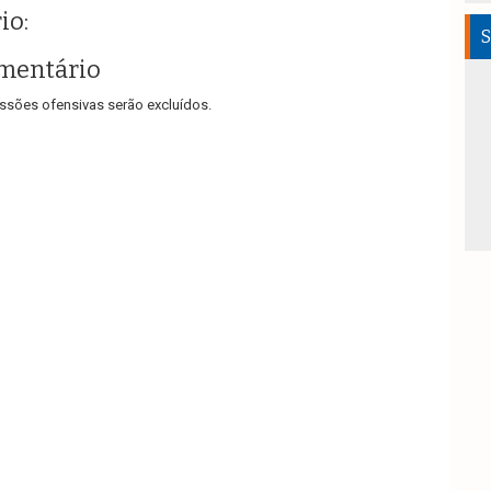
io:
S
mentário
sões ofensivas serão excluídos.