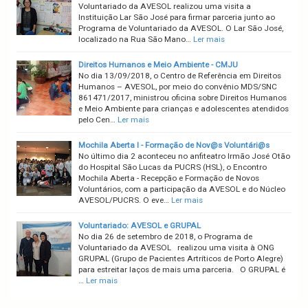
Voluntariado da AVESOL realizou uma visita a
Instituição Lar São José para firmar parceria junto ao
Programa de Voluntariado da AVESOL. O Lar São José,
localizado na Rua São Mano…
Ler mais
Direitos Humanos e Meio Ambiente - CMJU
No dia 13/09/2018, o Centro de Referência em Direitos
Humanos – AVESOL, por meio do convênio MDS/SNC
861471/2017, ministrou oficina sobre Direitos Humanos
e Meio Ambiente para crianças e adolescentes atendidos
pelo Cen…
Ler mais
Mochila Aberta I - Formação de Nov@s Voluntári@s
No último dia 2 aconteceu no anfiteatro Irmão José Otão
do Hospital São Lucas da PUCRS (HSL), o Encontro
Mochila Aberta - Recepção e Formação de Novos
Voluntários, com a participação da AVESOL e do Núcleo
AVESOL/PUCRS. O eve…
Ler mais
Voluntariado: AVESOL e GRUPAL
No dia 26 de setembro de 2018, o Programa de
Voluntariado da AVESOL realizou uma visita à ONG
GRUPAL (Grupo de Pacientes Artríticos de Porto Alegre)
para estreitar laços de mais uma parceria. O GRUPAL é
…
Ler mais