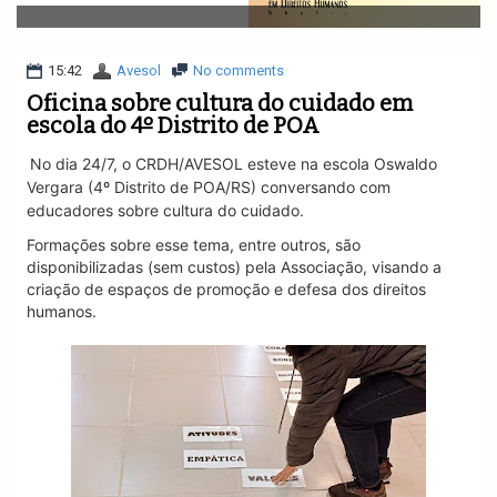
v
i
g
a
15:42
Avesol
No comments
t
Oficina sobre cultura do cuidado em
i
escola do 4º Distrito de POA
o
n
No dia 24/7, o CRDH/AVESOL esteve na escola Oswaldo
Vergara
(4º Distrito de POA/RS) conversando com
educadores sobre cultura do cuidado.
Formações sobre esse tema, entre outros, são
disponibilizadas (sem custos) pela Associação, visando a
criação de espaços de promoção e defesa dos direitos
humanos.