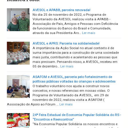
AVESOL e APABB, parceira renovada!
No dia 25 de novembro de 2022, o Programa de
Voluntariado da AVESOL realizou visita à APABB -
Associação de Pais, Amigos e Pessoas com Deficiência
de funcionários do Banco do Brasil e Comunidade,
através da sua Presidenta Ars…
Ler mais
AVESOL e APRS: Parceria na solidariedade!
A importância da Ação Social no atual contexto é de
suma importância para a construção de uma sociedade
mais justa, contribuindo e acalentando as pessoas que
mais precisam. Pensando nisso, a AVESOL, recebeu em
05 de dezembro…
Ler mais
ASAFOM e AVESOL, parceria pelo fortalecimento de
políticas públicas voltadas às crianças e adolescentes
O trabalho voluntário nos ajuda a construir novos
conceitos, e novas referencias em nossas vidas. O
Programa de Voluntariado da AVESOL, em 29 de
novembro de 2022, realizou visita a ASAFOM (
Associação de Apoio ao Fórum …
Ler mais
24ª Feira Estadual de Economia Popular Solidária do RS -
“Encontros e Reencontros”
“Na Economia Popular Solidária os nossos encontros e