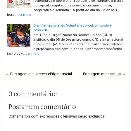
reencontros proporcionam colocar o ser humano à frente
do capital, resgatando a convivência harmoniosa,
cooperativa e solidária.” A partir do dia 05.12.22 às 10
hora…
Ler mais
Dia Internacional do Voluntariado, outro mundo é
possível!
Em 1985 a Organização da Nações Unidas (ONU)
instituiu o dia 05 de Dezembro como o "Dia Internacional
do Voluntári@". O Voluntariado cria resiliência e fortalece
a preparação das comunidades. Ele também transforma
tanto os v…
Ler mais
← Postagem mais recente
Página inicial
Postagem mais antiga →
0 commentário:
Postar um comentário
Comentários com expressões ofensivas serão excluídos.