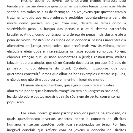
Mesmo assim, os jovens demonstraram grande interesse pela
temática e fizeram diversos questionamentos sobre temas polêmicos. Neste
sentido, em todos os dias de formação, houve jovens que questionaram o
tratamento dado aos estupradores e pedófilos, apontando-se a pena de
morte como possível solução. Com isso, debateu-se temas como a
seletividade penal, a função das penas e o atual sistema carcerário
brasileiro. Ainda, como contraponto à defesa de penas mais duras e até à
pena de morte, mostrou-se os riscos de se condenar pessoas inocentes e a
alternativa da justiça restaurativa, que prevê mais voz às vitimas, maior
eficácia e efetividade em se restaurar os laços sociais rompidos. Porém,
chamou atenção que, quando apresentada a justiça restaurativa, muitos
falavam que era utopia, que só no Canadá dava certo, porque lá é país de
primeiro mundo, diferente do Brasil. Contudo, indagou-se: que país
queremos construir? Temos que olhar os bons exemplos e tentar segui-los,
e não os que não têm dado certo em nenhum lugar do mundo.
Chamou atenção, também, que alguns jovens falaram sobre
aborto e o poder que a bancada evangélica tem no Congresso nacional,
legislando sobre pautas morais que não são, nem de perto, consenso na
população.
Em suma, houve grande participação dos jovens na atividade, os
quais questionaram diversos aspectos sobre o conceito de direitos
humanos e fizeram questões polêmicas relacionadas ao tema. Por fim,
inegável concluir que refletir com os jovens o conceito de Direitos