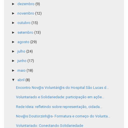
►
dezembro
(9)
►
novembro
(12)
►
outubro
(15)
►
setembro
(13)
►
agosto
(29)
►
julho
(24)
►
junho
(17)
►
maio
(18)
▼
abril
(8)
Encontro Nov@s Voluntári@s do Hospital São Lucas d...
Voluntariado e Solidariedade: participação em açõe...
Rede Ideia: refletindo sobre representação, cidada...
Nov@s Doutorzinh@s- Formatura e começo do Volunta...
Voluntariado: Conectando Solidariedade