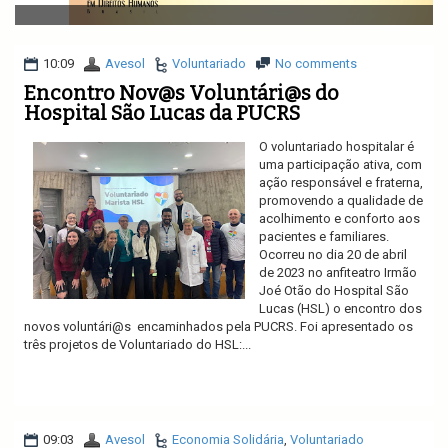
v
i
g
a
10:09
Avesol
Voluntariado
No comments
t
Encontro Nov@s Voluntári@s do
i
Hospital São Lucas da PUCRS
o
n
O voluntariado hospitalar é
uma participação ativa, com
ação responsável e fraterna,
promovendo a qualidade de
acolhimento e conforto aos
pacientes e familiares.
Ocorreu no dia 20 de abril
de 2023 no anfiteatro Irmão
Joé Otão do Hospital São
Lucas (HSL) o encontro dos
novos voluntári@s encaminhados pela PUCRS. Foi apresentado os
três projetos de Voluntariado do HSL:...
Ler mais
09:03
Avesol
Economia Solidária
,
Voluntariado