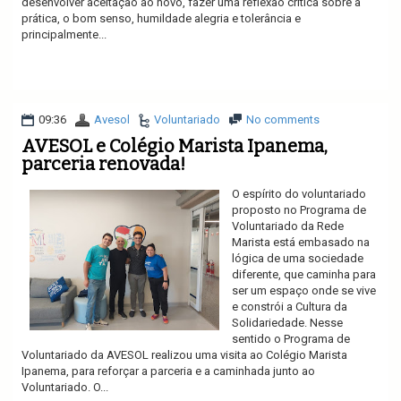
desenvolver aceitação ao novo, fazer uma reflexão crítica sobre a
prática, o bom senso, humildade alegria e tolerância e
principalmente...
Ler mais
09:36
Avesol
Voluntariado
No comments
AVESOL e Colégio Marista Ipanema,
parceria renovada!
O espírito do voluntariado
proposto no Programa de
Voluntariado da Rede
Marista está embasado na
lógica de uma sociedade
diferente, que caminha para
ser um espaço onde se vive
e constrói a Cultura da
Solidariedade. Nesse
sentido o Programa de
Voluntariado da AVESOL realizou uma visita ao Colégio Marista
Ipanema, para reforçar a parceria e a caminhada junto ao
Voluntariado. O...