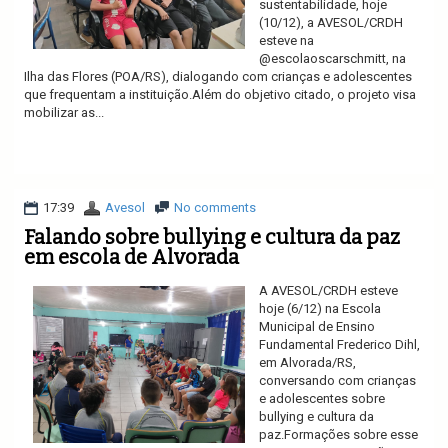
sustentabilidade, hoje
(10/12), a AVESOL/CRDH
esteve na
@escolaoscarschmitt, na
Ilha das Flores (POA/RS), dialogando com crianças e adolescentes
que frequentam a instituição.Além do objetivo citado, o projeto visa
mobilizar as...
Ler mais
17:39
Avesol
No comments
Falando sobre bullying e cultura da paz
em escola de Alvorada
A AVESOL/CRDH esteve
hoje (6/12) na Escola
Municipal de Ensino
Fundamental Frederico Dihl,
em Alvorada/RS,
conversando com crianças
e adolescentes sobre
bullying e cultura da
paz.Formações sobre esse