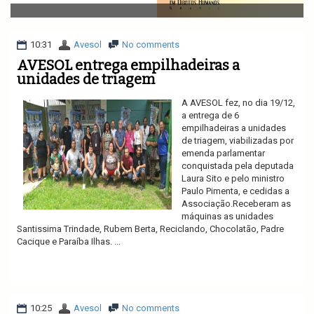
v
i
g
a
10:31
Avesol
No comments
t
AVESOL entrega empilhadeiras a
i
unidades de triagem
o
n
A AVESOL fez, no dia 19/12,
a entrega de 6
empilhadeiras a unidades
de triagem, viabilizadas por
emenda parlamentar
conquistada pela deputada
Laura Sito e pelo ministro
Paulo Pimenta, e cedidas a
Associação.Receberam as
máquinas as unidades
Santissima Trindade, Rubem Berta, Reciclando, Chocolatão, Padre
Cacique e Paraíba Ilhas. ...
Ler mais
10:25
Avesol
No comments