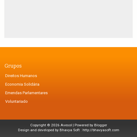
Grupos
Direitos Humanos
Economia Solidária
Emendas Parlamentares
Voluntariado
Copyright ©
2026
Avesol
| Powered by
Blogger
Design and developed by Bhavya Soft :
http://bhavyasoft.com