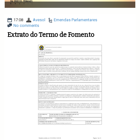
v
i
g
a
17:08
Avesol
Emendas Parlamentares
t
No comments
i
Extrato do Termo de Fomento
o
n