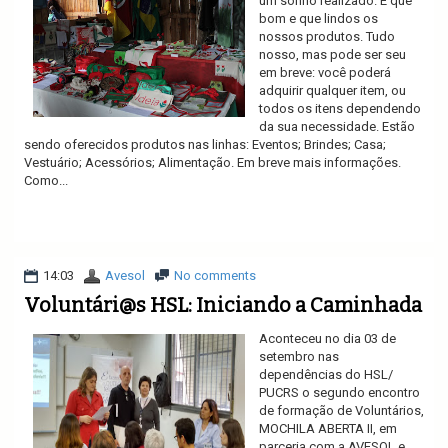
um sonho realizado. E que
bom e que lindos os
nossos produtos. Tudo
nosso, mas pode ser seu
em breve: você poderá
adquirir qualquer item, ou
todos os itens dependendo
da sua necessidade. Estão
sendo oferecidos produtos nas linhas: Eventos; Brindes; Casa;
Vestuário; Acessórios; Alimentação. Em breve mais informações.
Como...
Ler mais
14:03
Avesol
No comments
Voluntári@s HSL: Iniciando a Caminhada
Aconteceu no dia 03 de
setembro nas
dependências do HSL/
PUCRS o segundo encontro
de formação de Voluntários,
MOCHILA ABERTA II, em
parceria com a AVESOL e