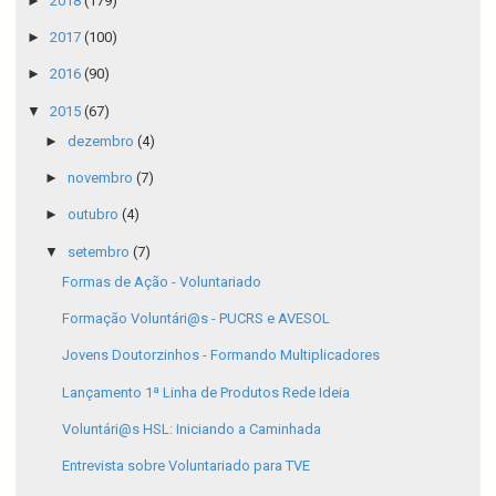
►
2018
(179)
►
2017
(100)
►
2016
(90)
▼
2015
(67)
►
dezembro
(4)
►
novembro
(7)
►
outubro
(4)
▼
setembro
(7)
Formas de Ação - Voluntariado
Formação Voluntári@s - PUCRS e AVESOL
Jovens Doutorzinhos - Formando Multiplicadores
Lançamento 1ª Linha de Produtos Rede Ideia
Voluntári@s HSL: Iniciando a Caminhada
Entrevista sobre Voluntariado para TVE