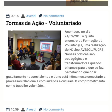
v
i
g
a
09:16
Avesol
No comments
t
Formas de Ação - Voluntariado
i
o
Aconteceu no dia
n
24/09/2015 o quinto
encontro de Formação de
Voluntári@s, uma realização
do Núcleo AVESOL/PUCRS.
Nossas práticas são
pedagógicas e
transformadoras quando
olhamos para o que se faz,
percebendo que doar
gratuitamente nossos talentos e dons está intimamente conectado a
processos relacionais comunitários e culturais. O comprometimento
com o trabalho voluntário...
Ler mais
10:59
Avesol
No comments