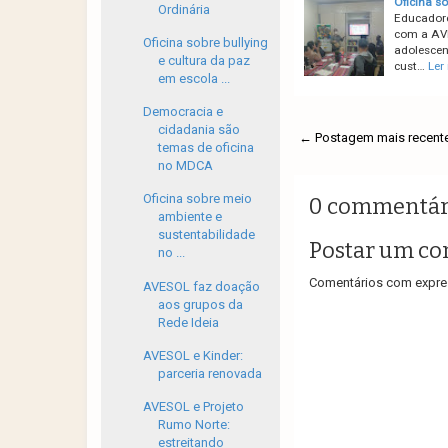
Oficina s
Ordinária
Educadore
com a AVE
Oficina sobre bullying
adolescent
e cultura da paz
cust…
Ler
em escola ...
Democracia e
cidadania são
← Postagem mais recent
temas de oficina
no MDCA
Oficina sobre meio
0 commentár
ambiente e
sustentabilidade
Postar um co
no ...
Comentários com expres
AVESOL faz doação
aos grupos da
Rede Ideia
AVESOL e Kinder:
parceria renovada
AVESOL e Projeto
Rumo Norte:
estreitando