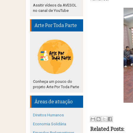
Assitir vídeos da AVESOL
no canal de YouTube
Arte Por Toda Parte
Conheça um pouco do
projeto Arte Por Toda Parte
Áreas de atuação
Direitos Humanos
Economia Solidária
Related Posts:
Emendas Parlamentares