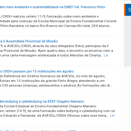
obre meio ambiente e sustentabilidade na EMEF Cel. Francisco Pinto
S
CRDH realizou ontem, 11/9, formação sobre meio ambiente e
ilidade para crianças da Escola Municipal de Ensino Fundamental Coronel
 Pinto Bandeira, no bairro Rio Branco em Canoas.No total, 204 alunos…
 II Assembleia Provincial de Missão
/9, a AVESOL/CRDH, através de seus delegados (foto), participou da II
a Provincial de Missão. Após quatro dias, o encontro se encerrou com a
de uma carta-mensagem endereçada a todos Maristas de Champ…
Ler
do CRDH passam por 15 instituições em agosto
de Referência em Direitos Humanos da AVESOL, no mês de agosto,
oficinas em 15 instituições da grande Porto Alegre, atendendo a um
 535 pessoas (crianças, adolescentes e adultos).As formações são di…
bre bullying e cyberbullying na EEEF Olegário Mariano
da Escola Estadual de Ensino Fundamental Olegário Mariano
ram, ontem (10.9), de uma formação sobre bullying e cyberbullying com os
s Eduardo e Fernanda da AVESOL/CRDH.Oficinas sobre esse tema,…
Ler