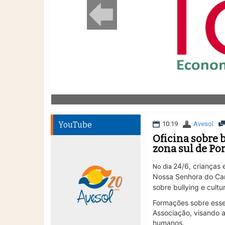
YouTube
10:19
Avesol
Oficina sobre b
zona sul de Po
24/6, crianças 
No dia
Nossa Senhora do Carm
sobre bullying e cul
Formações sobre esse 
Associação, visando 
humanos.