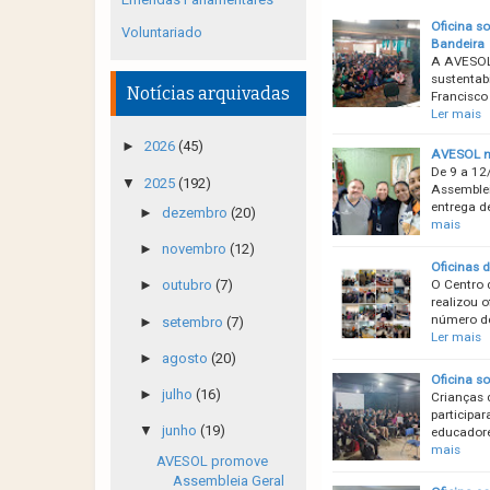
Oficina s
Voluntariado
Bandeira
A AVESOL/
sustentab
Notícias arquivadas
Francisco
Ler mais
►
2026
(45)
AVESOL na
De 9 a 12
▼
2025
(192)
Assemblei
entrega 
►
dezembro
(20)
mais
►
novembro
(12)
Oficinas 
O Centro 
►
outubro
(7)
realizou 
número de
►
setembro
(7)
Ler mais
►
agosto
(20)
Oficina so
►
julho
(16)
Crianças 
participa
▼
junho
(19)
educadore
mais
AVESOL promove
Assembleia Geral