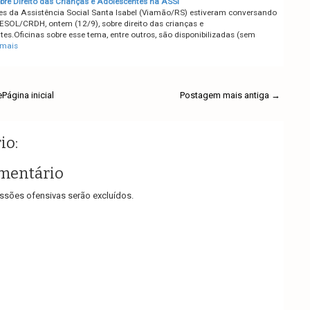
obre Direito das Crianças e Adolescentes na ASSI
s da Assistência Social Santa Isabel (Viamão/RS) estiveram conversando
SOL/CRDH, ontem (12/9), sobre direito das crianças e
es.Oficinas sobre esse tema, entre outros, são disponibilizadas (sem
 mais
e
Página inicial
Postagem mais antiga →
io:
mentário
sões ofensivas serão excluídos.