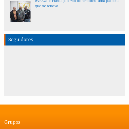
AVESOL e Fundação Pão dos Pobres: uma parceria
que se renova
Seguidores
Grupos