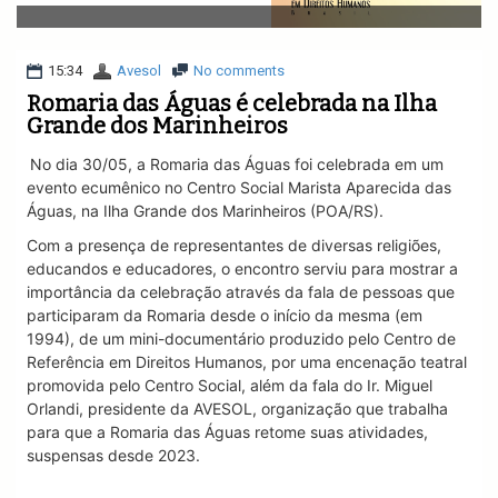
v
i
g
a
15:34
Avesol
No comments
t
Romaria das Águas é celebrada na Ilha
i
Grande dos Marinheiros
o
n
No dia 30/05, a Romaria das Águas foi celebrada em um
evento ecumênico no Centro Social Marista Aparecida das
Águas, na Ilha Grande dos Marinheiros (POA/RS).
Com a presença de representantes de diversas religiões,
educandos e educadores, o encontro serviu para mostrar a
importância da celebração através da fala de pessoas que
participaram da Romaria desde o início da mesma (em
1994), de um mini-documentário produzido pelo Centro de
Referência em Direitos Humanos, por uma encenação teatral
promovida pelo Centro Social, além da fala do Ir. Miguel
Orlandi, presidente da AVESOL, organização que trabalha
para que a Romaria das Águas retome suas atividades,
suspensas desde 2023.