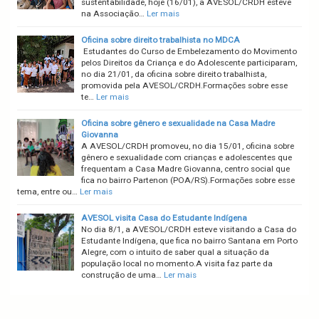
sustentabilidade, hoje (16/01), a AVESOL/CRDH esteve
na Associação…
Ler mais
Oficina sobre direito trabalhista no MDCA
Estudantes do Curso de Embelezamento do Movimento
pelos Direitos da Criança e do Adolescente participaram,
no dia 21/01, da oficina sobre direito trabalhista,
promovida pela AVESOL/CRDH.Formações sobre esse
te…
Ler mais
Oficina sobre gênero e sexualidade na Casa Madre
Giovanna
A AVESOL/CRDH promoveu, no dia 15/01, oficina sobre
gênero e sexualidade com crianças e adolescentes que
frequentam a Casa Madre Giovanna, centro social que
fica no bairro Partenon (POA/RS).Formações sobre esse
tema, entre ou…
Ler mais
AVESOL visita Casa do Estudante Indígena
No dia 8/1, a AVESOL/CRDH esteve visitando a Casa do
Estudante Indígena, que fica no bairro Santana em Porto
Alegre, com o intuito de saber qual a situação da
população local no momento.A visita faz parte da
construção de uma…
Ler mais