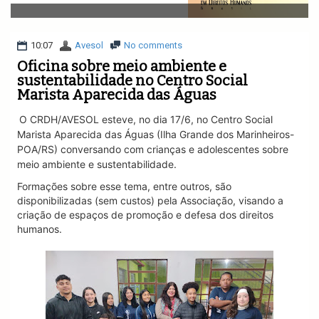
v
i
g
a
10:07
Avesol
No comments
t
Oficina sobre meio ambiente e
i
sustentabilidade no Centro Social
o
Marista Aparecida das Águas
n
O CRDH/AVESOL esteve, no dia 17/6, no Centro Social
Marista Aparecida das Águas (Ilha Grande dos Marinheiros-
POA/RS) conversando com crianças e adolescentes sobre
meio ambiente e sustentabilidade.
Formações sobre esse tema, entre outros, são
disponibilizadas (sem custos) pela Associação, visando a
criação de espaços de promoção e defesa dos direitos
humanos.