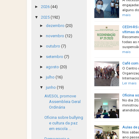
engajadas
►
2026
(44)
alguns do
mais
▼
2025
(192)
►
dezembro
(20)
CEDH-RS r
vítimas d
►
novembro
(12)
Recomenda
todas as 
►
outubro
(7)
suspensão
mais
►
setembro
(7)
Café com 
►
agosto
(20)
O Centro 
Organizaç
►
julho
(16)
Internaci
Ler mais
▼
junho
(19)
Oficina s
AVESOL promove
No dia 20
Assembleia Geral
ministrou
Ordinária
atendidos
Oficina sobre bullying
e cultura da paz
Aulas de 
em escola ...
Nos sábad
ano passa
Democracia e