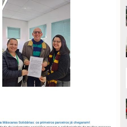
Máscaras Solidárias: os primeiros parceiros já chegaram!
dade de isolamento social faz crescer a solidariedade de muitas pessoas