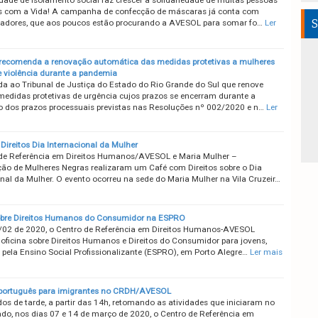
 com a Vida! A campanha de confecção de máscaras já conta com
S
adores, que aos poucos estão procurando a AVESOL para somar fo…
Ler
ecomenda a renovação automática das medidas protetivas a mulheres
e violência durante a pandemia
 ao Tribunal de Justiça do Estado do Rio Grande do Sul que renove
medidas protetivas de urgência cujos prazos se encerram durante a
 dos prazos processuais previstas nas Resoluções nº 002/2020 e n…
Ler
Direitos Dia Internacional da Mulher
de Referência em Direitos Humanos/AVESOL e Maria Mulher –
ão de Mulheres Negras realizaram um Café com Direitos sobre o Dia
onal da Mulher. O evento ocorreu na sede do Maria Mulher na Vila Cruzeir…
obre Direitos Humanos do Consumidor na ESPRO
/02 de 2020, o Centro de Referência em Direitos Humanos-AVESOL
 oficina sobre Direitos Humanos e Direitos do Consumidor para jovens,
 pela Ensino Social Profissionalizante (ESPRO), em Porto Alegre…
Ler mais
português para imigrantes no CRDH/AVESOL
os de tarde, a partir das 14h, retomando as atividades que iniciaram no
do, nos dias 07 e 14 de março de 2020, o Centro de Referência em