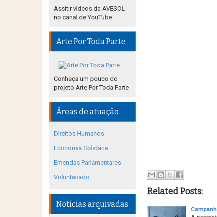
Assitir vídeos da AVESOL
no canal de YouTube
Arte Por Toda Parte
Conheça um pouco do
projeto Arte Por Toda Parte
Áreas de atuação
Direitos Humanos
Economia Solidária
Emendas Parlamentares
Voluntariado
Related Posts:
Notícias arquivadas
Campanha 
A necessi