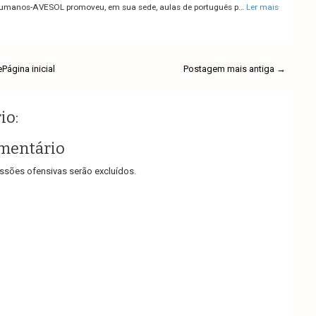
Humanos-AVESOL promoveu, em sua sede, aulas de português p…
Ler mais
e
Página inicial
Postagem mais antiga →
io:
mentário
sões ofensivas serão excluídos.