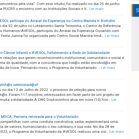
encontros pela vida”. Com esse intuito, foi realizado no dia 25 de junho
a PUCRS o encontro com as Instituições Sociais e V…
Ler mais
S
OL participa do Arraial da Esperança no Centro Marista Ir. Bortolini
 dia 02 de julho no Loteamento Santa Teresinha, o Centro de Referência
os Humanos/AVESOL, participou do Arraial da Esperança Ousando com
A Festa Junina foi organizada pelo Centro Social Marista Irmã…
Ler mais
do Câncer Infantil e AVESOL, fortalecendo a Rede de Solidariedade
er relações que gerem reconhecimento institucional, comunitário e social é
ria de qualidade, com a consciência que tod@s estão envolvid@s em
ão de troca. Pensando nisso, o Programa de Voluntariado …
Ler mais
zinh@s selecionad@s!!
 no dia 12 de Julho de 2022 o processo de seleção para novos
h@s. Foram 117 inscritos, interessados em fazer parte de um projeto de
muita solidariedade.A ONG Doutorzinhos atua em nove (10) hos…
Ler
MDCA: Parceria renovada para o Voluntariado
 compartilhar, com uma conduta construtiva, sadia, experimentará uma
la de valores, humanizando o seu cotidiano e sua vida. No dia 28 de
2022, o Programa de Voluntariado da AVESOL realizou uma visi…
Ler mais