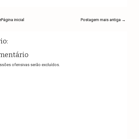
e
Página inicial
Postagem mais antiga →
io:
mentário
sões ofensivas serão excluídos.