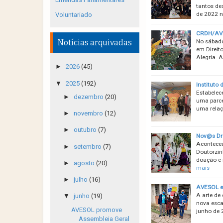
tantos des
de 2022 n
Voluntariado
CRDH/AVES
No sábado
Notícias arquivadas
em Direit
Alegria. 
►
2026
(45)
▼
2025
(192)
Instituto 
Estabelec
►
dezembro
(20)
uma parce
uma relaç
►
novembro
(12)
►
outubro
(7)
Nov@s Dr
Aconteceu
►
setembro
(7)
Doutorzin
doação e 
►
agosto
(20)
mais
►
julho
(16)
AVESOL e 
A arte de
▼
junho
(19)
nova esca
AVESOL promove
junho de 
Assembleia Geral