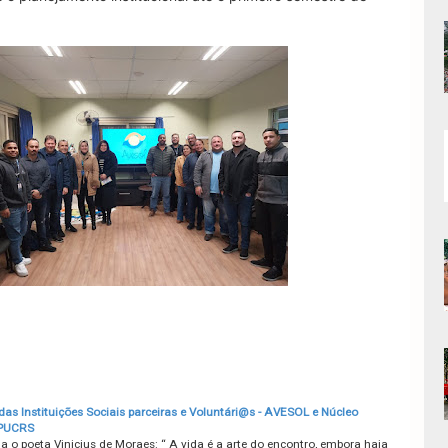
das Instituições Sociais parceiras e Voluntári@s - AVESOL e Núcleo
PUCRS
a o poeta Vinicius de Moraes: “ A vida é a arte do encontro, embora haja