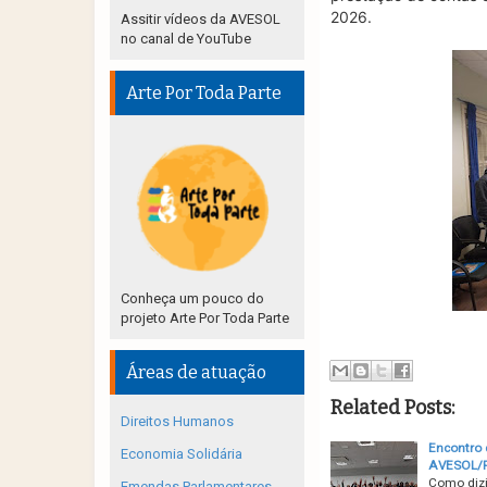
2026.
Assitir vídeos da AVESOL
no canal de YouTube
Arte Por Toda Parte
Conheça um pouco do
projeto Arte Por Toda Parte
Áreas de atuação
Related Posts:
Direitos Humanos
Encontro 
Economia Solidária
AVESOL/
Como dizi
Emendas Parlamentares