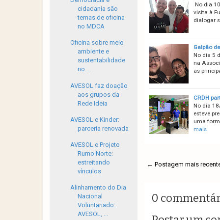
No dia 10
cidadania são
visita à F
temas de oficina
dialogar 
no MDCA
Oficina sobre meio
Galpão de
ambiente e
No dia 5 
sustentabilidade
na Associ
no ...
as princip
AVESOL faz doação
aos grupos da
CRDH part
Rede Ideia
No dia 18
esteve pr
AVESOL e Kinder:
uma forma
parceria renovada
mais
AVESOL e Projeto
Rumo Norte:
estreitando
← Postagem mais recent
vínculos
Alinhamento do Dia
0 commentár
Nacional
Voluntariado:
AVESOL, ...
Postar um co