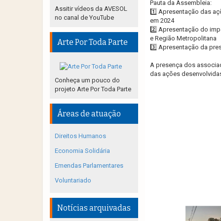
Pauta da Assembleia:
Assitir vídeos da AVESOL
1️⃣ Apresentação das aç
no canal de YouTube
em 2024
2️⃣ Apresentação do imp
e Região Metropolitana
Arte Por Toda Parte
3️⃣ Apresentação da pre
A presença dos associado
das ações desenvolvida
Conheça um pouco do
projeto Arte Por Toda Parte
Áreas de atuação
Direitos Humanos
Economia Solidária
Emendas Parlamentares
Voluntariado
Notícias arquivadas