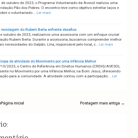
 de outubro de 2023, o Programa Voluntariado da Avesol realizou uma
undação Pão dos Pobres. O encontro teve como objetivo estreitar laços e
sobre o voluntariado.…
Ler mais
 reciclagem do Rubem Berta enfrenta desafios
de outubro de 2023, realizamos uma assessoria com um enfoque crucial
ação Rubem Berta. Durante a assessoria, buscamos compreender melhor
ais necessidades do Galpão. Líria, responsável pelo local, c…
Ler mais
icipa de atividade do Movimento por uma Infância Melhor
/10/2023, o Centro de Referência em Direitos Humanos (CRDH)/AVESOL
esente no Movimento por uma Infância Melhor, na Bom Jesus, oferecendo
ção para a comunidade. A atividade contou com a participação …
Ler
e
Página inicial
Postagem mais antiga →
io:
mentário