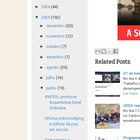
►
2026
(44)
▼
2025
(192)
►
dezembro
(20)
►
novembro
(12)
►
outubro
(7)
►
setembro
(7)
Related Posts:
►
agosto
(20)
GT de Ges
►
julho
(16)
No dia 6 
Trabalho (
▼
junho
(19)
desempenh
Ler mais
AVESOL promove
Assembleia Geral
CRDH real
Ordinária
No dia 17
no Centro 
Oficina sobre bullying
envelheci
e cultura da paz
em escola ...
Programa 
Democracia e