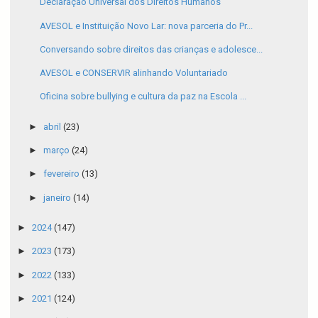
Declaração Universal dos Direitos Humanos
AVESOL e Instituição Novo Lar: nova parceria do Pr...
Conversando sobre direitos das crianças e adolesce...
AVESOL e CONSERVIR alinhando Voluntariado
Oficina sobre bullying e cultura da paz na Escola ...
►
abril
(23)
►
março
(24)
►
fevereiro
(13)
►
janeiro
(14)
►
2024
(147)
►
2023
(173)
►
2022
(133)
►
2021
(124)