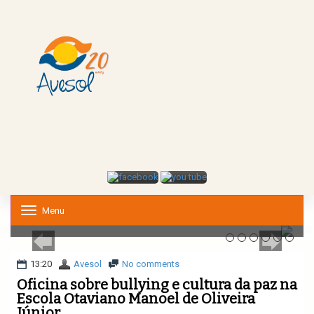
Menu
T
o
g
g
l
13:20
Avesol
No comments
e
Oficina sobre bullying e cultura da paz na
n
Escola Otaviano Manoel de Oliveira
a
Júnior
v