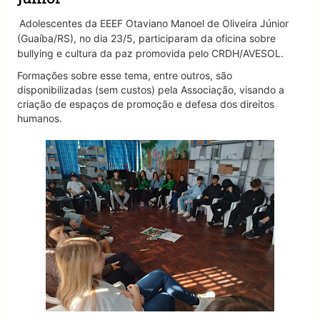
i
Adolescentes da EEEF Otaviano Manoel de Oliveira Júnior
g
a
(Guaíba/RS), no dia 23/5, participaram da oficina sobre
t
bullying e cultura da paz promovida pelo CRDH/AVESOL.
i
Formações sobre esse tema, entre outros, são
o
n
disponibilizadas (sem custos) pela Associação, visando a
criação de espaços de promoção e defesa dos direitos
humanos.