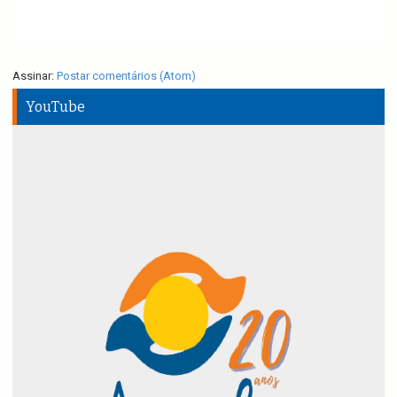
Assinar:
Postar comentários (Atom)
YouTube