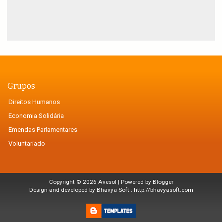
Grupos
Direitos Humanos
Economia Solidária
Emendas Parlamentares
Voluntariado
Copyright ©
2026
Avesol
| Powered by
Blogger
Design and developed by Bhavya Soft :
http://bhavyasoft.com