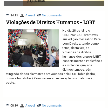
v
i
g
a
14:15
Avesol
No comments
t
Violações de Direitos Humanos - LGBT
i
o
No dia 28 de julho o
n
CRDH/AVESOL promoveu
sua edição mensal do Café
com Direitos, tendo como
tema, desta vez, as
violações de diretos
humanos dos grupos LGBT,
especialmente a intolerância
e a violência que, nos
últimos tempos, vêm
atingindo dados alarmantes provocados pela LGBTfobia (lesbo,
homo e transfobia). Como exemplo recente, temos o ataque à
boate...
Ler mais
08:39
Avesol
No comments