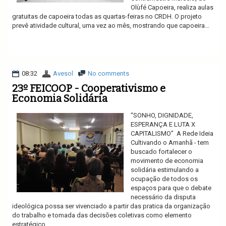
Olùfé Capoeira, realiza aulas
gratuitas de capoeira todas as quartas-feiras no CRDH. O projeto
prevê atividade cultural, uma vez ao mês, mostrando que capoeira...
Ler mais
08:32
Avesol
No comments
23º FEICOOP - Cooperativismo e
Economia Solidária
“SONHO, DIGNIDADE,
ESPERANÇA E LUTA X
CAPITALISMO” A Rede Ideia
Cultivando o Amanhã - tem
buscado fortalecer o
movimento de economia
solidária estimulando a
ocupação de todos os
espaços para que o debate
necessário da disputa
ideológica possa ser vivenciado a partir das pratica da organização
do trabalho e tomada das decisões coletivas como elemento
estratégico...