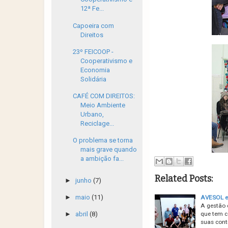
12ª Fe...
Capoeira com
Direitos
23º FEICOOP -
Cooperativismo e
Economia
Solidária
CAFÉ COM DIREITOS:
Meio Ambiente
Urbano,
Reciclage...
O problema se torna
mais grave quando
a ambição fa...
Related Posts:
►
junho
(7)
►
maio
(11)
AVESOL e 
A gestão 
que tem c
►
abril
(8)
suas cont