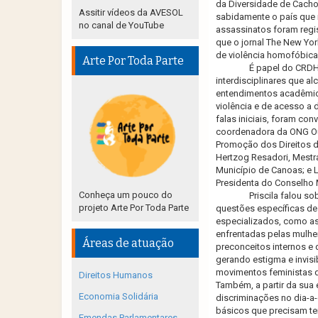
da Diversidade de Cachoei
Assitir vídeos da AVESOL
sabidamente o país que m
no canal de YouTube
assassinatos foram
regi
que o jornal The New Yor
de violência homofóbica
Arte Por Toda Parte
É papel do CRDH 
interdisciplinares que 
entendimentos acadêmico
violência e de acesso a d
falas iniciais, foram con
coordenadora da ONG Out
Promoção dos Direitos de
Hertzog Resadori, Mestra
Município de Canoas; e 
Presidenta do Conselho 
Conheça um pouco do
Priscila falou s
projeto Arte Por Toda Parte
questões específicas d
especializados, como as 
enfrentadas pelas mulhe
Áreas de atuação
preconceitos internos e
gerando estigma e invisi
movimentos feministas q
Direitos Humanos
Também, a partir da sua
Economia Solidária
discriminações no dia-
básicos que precisam ter
Emendas Parlamentares