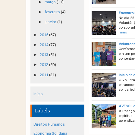
►
março
(11)
►
fevereiro
(4)
Encontro
No dia 25
►
janeiro
(1)
Voluntári
colaborad
mais
►
2015
(67)
Voluntari
►
2014
(77)
Conforme 
em um pro
►
2013
(51)
contentar-
►
2012
(50)
►
2011
(31)
Inicio de
O Volunta
e transcen
solidarie
Início
AVESOL e 
Labels
A Pedagogi
espiritua
aprendiza
Direitos Humanos
Economia Solidária