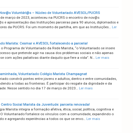
 Nov@s Voluntári@s – Núcleo de Voluntariado AVESOL/PUCRS
 de março de 2023, aconteceu na PUCRS o encontro de nov@s
@s e apresentação das Instituições parceiras para 90 alunos, diplomados e
ores da PUCRS. Foi um momento de partilha, em que as Instituições…
Ler
ado Marista: Cesmar e AVESOL fortalecendo a parceria!
o Programa de Voluntariado da Rede Marista, “o Voluntariado se insere
cesso que pretende agir na causa dos problemas sociais e não apenas
se com ações paliativas diante daquilo que fere a vida”. N…
Ler mais
 caminhada, Voluntariado Colégio Marista Champagnat
riado constrói pontes entre jovens e adultos, dentro e entre comunidades,
dendo a todas as fronteiras. É participar do resgate da dignidade e da
dade. Nesse sentido no dia 17 de março de 2023…
Ler mais
Centro Social Marista da Juventude: parceria renovada!
a Marista integra a formação afetiva, ética, social, política, cognitiva e
l. O Voluntariado fortalece os vínculos com a comunidade, expandindo o
do e agregando experiências a todos os que se envo…
Ler mais