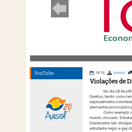
YouTube
14:15
Avesol
Violações de D
No dia 28 de ju
Direitos,
tendo como tema
especialmente a intolerâ
alarmantes provocados p
Como exemplo re
mundo chocado.
Entreta
Diariamente são divulga
estudante negro e gay da