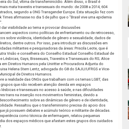
ra do Sul, vítima de transfeminicídio. Além disso, o Brasil é
ais mata travestis e transexuais do mundo: de 2008 a 2014, 604
strados, segundo a ONG Transgender Europe. Esta situação fez com
k Times afirmasse no dia 5 de julho que o "Brasil vive uma epidemia
".
dar visibilidade ao tema e provocar discussões
alcancem aspectos como políticas de enfrentamento ou de retrocesso,
s sobre violência, identidade de gênero e sexualidade, dados de
ireitos, dentre outros. Por isso, para
introduzir as discussões em
vidadas militantes e pesquisadoras da áreas: Priscila Leote, que é
ra Visão e conselheira do Conselho Estadual Conselho Estadual de
 Lésbicas, Gays, Bissexuais, Travestis e Transexuais do RS; Alice
 em Direitos Humanos pela Uniritter e Procuradora Adjunta do
Luisa Helena Stern Lentz, advogada do G8 do SAJU/UFRGS e Vice-
Municipal de Direitos Humanos.
obre a realidade das ONGs que trabalham com os temas LGBT, das
e grupos que não recebem atenção devida em espaços
lésbicas e transexuais no acesso à saúde, e nas dificuldades
res trans na inserção nos movimentos feministas, devido a
 desconhecimento sobre as dinâmicas de gênero e de identidade,
bilidade. Ressaltou que o transfeminismo precisa do apoio dos
ue já possuem debates e acúmulo teórico e militante de décadas.
 experiência como técnica de enfermagem, relatou pequenas
a-dia dos espaços médicos que afastam estes grupos dos cuidados
.