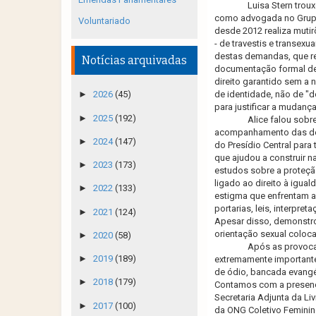
Luisa Stern trou
como advogada no Grupo 
Voluntariado
desde 2012 realiza mutir
- de travestis e transex
destas demandas, que re
Notícias arquivadas
documentação formal de
direito garantido sem a
de identidade, não de "
►
2026
(45)
para justificar a mudança
►
2025
(192)
Alice falou sobr
acompanhamento das dema
►
2024
(147)
do Presídio Central para 
que ajudou a construir 
►
2023
(173)
estudos sobre a proteção
ligado ao direito à igual
►
2022
(133)
estigma que enfrentam as
portarias, leis, interpr
►
2021
(124)
Apesar disso, demonstr
orientação sexual coloca
►
2020
(58)
Após as provoca
►
2019
(189)
extremamente importantes
de ódio, bancada evangél
►
2018
(179)
Contamos com a presença
Secretaria Adjunta da Li
►
2017
(100)
da ONG Coletivo Feminino