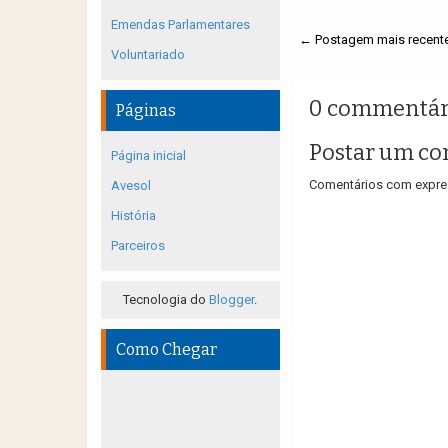
Emendas Parlamentares
← Postagem mais recent
Voluntariado
0 commentár
Páginas
Postar um co
Página inicial
Comentários com expres
Avesol
História
Parceiros
Tecnologia do
Blogger
.
Como Chegar