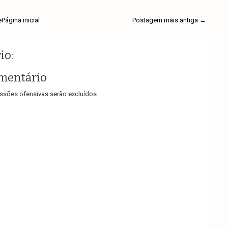
e
Página inicial
Postagem mais antiga →
io:
mentário
sões ofensivas serão excluídos.