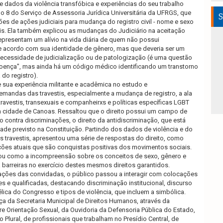
xe dados da violência transfóbica e experiências do seu trabalho
8 do Serviço de Assessoria Jurídica Universitária da UFRGS, que
S
ões de ações judiciais para mudança do registro civil - nome e sexo
uais. Ela também explicou as mudanças do Judiciário na aceitação
presentam um alívio na vida diária de quem não possui
 acordo com sua identidade de gênero, mas que deveria ser um
 necessidade de judicialização ou de patologização (é uma questão
doença", mas ainda há um código médico identificando um transtorno
 do registro).
e sua experiência militante e acadêmica no estudo e
ndas das travestis, especialmente a mudança de registro, a ala
travestis, transexuais e companheirxs e políticas específicas LGBT
na cidade de Canoas. Ressaltou que o direito possui um campo de
 contra discriminações, o direito da antidiscriminação, que está
dade previsto na Constituição. Partindo dos dados de violência e do
 travestis, apresentou uma série de respostas do direito, como
etações atuais que são conquistas positivas dos movimentos sociais.
ou como a incompreensão sobre os conceitos de sexo, gênero e
 barreiras no exercício destes mesmos direitos garantidos.
ções das convidadas, o público passou a interagir com colocações
 e qualificadas, destacando discriminação institucional, discurso
ica do Congresso e tipos de violência, que incluem a simbólica.
 da Secretaria Municipal de Direitos Humanos, através da
vre Orientação Sexual, da Ouvidoria da Defensoria Pública do Estado,
 Plural, de profissionais que trabalham no Presídio Central, de