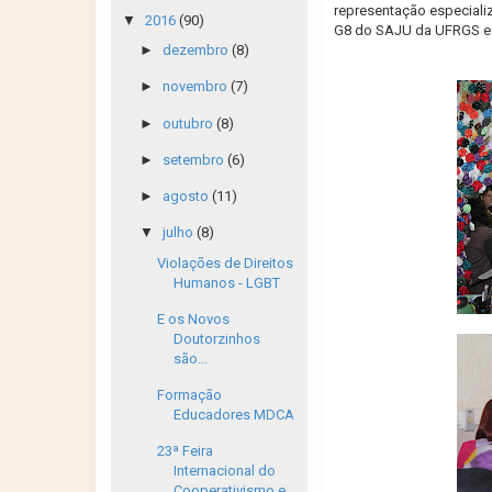
representação especiali
▼
2016
(90)
G8 do SAJU da UFRGS e 
►
dezembro
(8)
►
novembro
(7)
►
outubro
(8)
►
setembro
(6)
►
agosto
(11)
▼
julho
(8)
Violações de Direitos
Humanos - LGBT
E os Novos
Doutorzinhos
são...
Formação
Educadores MDCA
23ª Feira
Internacional do
Cooperativismo e