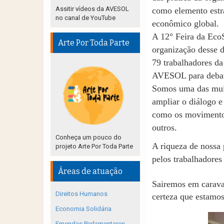
Assitir vídeos da AVESOL
como elemento estra
no canal de YouTube
econômico global.
A 12° Feira da EcoS
Arte Por Toda Parte
organização desse d
79 trabalhadores d
AVESOL para debate
Somos uma das muit
ampliar o diálogo 
como os movimentos
outros.
Conheça um pouco do
A riqueza de nossa 
projeto Arte Por Toda Parte
pelos trabalhadore
Áreas de atuação
Sairemos em carava
Direitos Humanos
certeza que estamos
Economia Solidária
Emendas Parlamentares