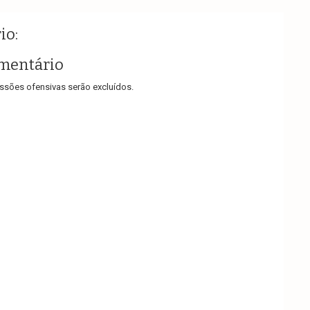
io:
mentário
sões ofensivas serão excluídos.