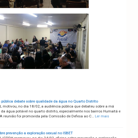
 pública debate sobre qualidade da água no Quarto Distrito
motivou, no dia 18/02, a audiência pública que debateu sobre a má
 da água potável no quarto distrito, especialmente nos bairros Humaitá e
 A reunião foi promovida pela Comissão de Defesa ao C…
Ler mais
obre prevenção a exploração sexual no ISBET