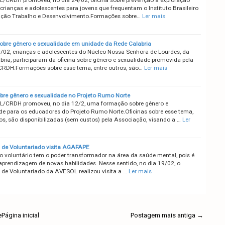
CRDH promoveu, no dia 24/02, oficina sobre prevenção a exploração
crianças e adolescentes para jovens que frequentam o Instituto Brasileiro
ção Trabalho e Desenvolvimento.Formações sobre…
Ler mais
obre gênero e sexualidade em unidade da Rede Calabria
/02, crianças e adolescentes do Núcleo Nossa Senhora de Lourdes, da
bria, participaram da oficina sobre gênero e sexualidade promovida pela
DH.Formações sobre esse tema, entre outros, são…
Ler mais
obre gênero e sexualidade no Projeto Rumo Norte
/CRDH promoveu, no dia 12/2, uma formação sobre gênero e
de para os educadores do Projeto Rumo Norte.Oficinas sobre esse tema,
ros, são disponibilizadas (sem custos) pela Associação, visando a …
Ler
de Voluntariado visita AGAFAPE
o voluntário tem o poder transformador na área da saúde mental, pois é
 aprendizagem de novas habilidades. Nesse sentido, no dia 19/02, o
de Voluntariado da AVESOL realizou visita a …
Ler mais
e
Página inicial
Postagem mais antiga →