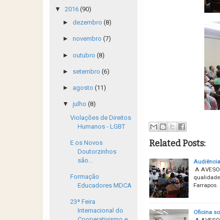
▼
2016
(90)
►
dezembro
(8)
►
novembro
(7)
►
outubro
(8)
►
setembro
(6)
►
agosto
(11)
▼
julho
(8)
Violações de Direitos
Humanos - LGBT
Related Posts:
E os Novos
Doutorzinhos
são...
Audiência
A AVESOL 
Formação
qualidade
Educadores MDCA
Farrapos.
23ª Feira
Internacional do
Oficina s
Cooperativismo e