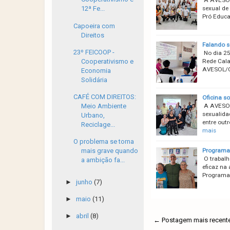
A AVESOL/
sexual de 
12ª Fe...
Pró Educa
Capoeira com
Direitos
Falando s
23º FEICOOP -
No dia 25
Cooperativismo e
Rede Cala
AVESOL/CR
Economia
Solidária
CAFÉ COM DIREITOS:
Oficina s
Meio Ambiente
A AVESOL
sexualida
Urbano,
entre out
Reciclage...
mais
O problema se torna
Programa 
mais grave quando
O trabalh
a ambição fa...
eficaz na
Programa 
►
junho
(7)
►
maio
(11)
►
abril
(8)
← Postagem mais recent