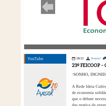
YouTube
08:32
Avesol
23º FEICOOP - 
SONHO, DIGNID
“
A Rede Ideia Culti
de economia solidár
que o debate necess
das pratica da orga