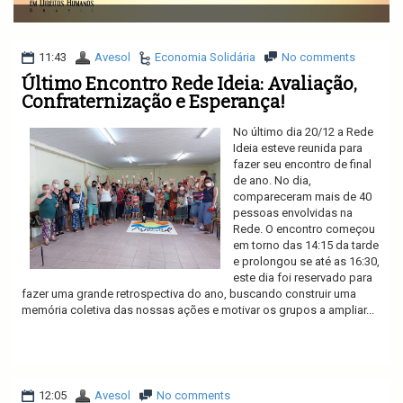
v
i
g
a
11:43
Avesol
Economia Solidária
No comments
t
Último Encontro Rede Ideia: Avaliação,
i
Confraternização e Esperança!
o
n
No último dia 20/12 a Rede
Ideia esteve reunida para
fazer seu encontro de final
de ano. No dia,
compareceram mais de 40
pessoas envolvidas na
Rede. O encontro começou
em torno das 14:15 da tarde
e prolongou se até as 16:30,
este dia foi reservado para
fazer uma grande retrospectiva do ano, buscando construir uma
memória coletiva das nossas ações e motivar os grupos a ampliar...
Ler mais
12:05
Avesol
No comments