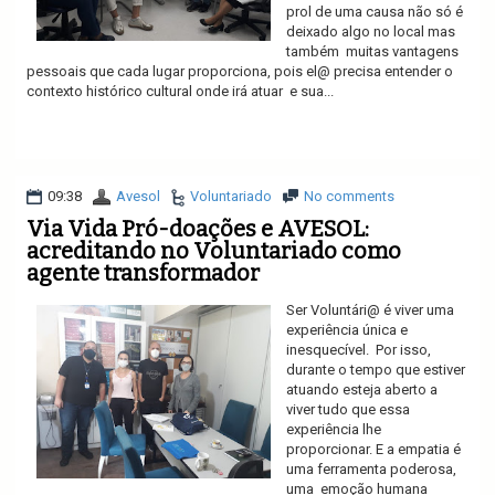
prol de uma causa não só é
deixado algo no local mas
também muitas vantagens
pessoais que cada lugar proporciona, pois el@ precisa entender o
contexto histórico cultural onde irá atuar e sua...
Ler mais
09:38
Avesol
Voluntariado
No comments
Via Vida Pró-doações e AVESOL:
acreditando no Voluntariado como
agente transformador
Ser Voluntári@ é viver uma
experiência única e
inesquecível. Por isso,
durante o tempo que estiver
atuando esteja aberto a
viver tudo que essa
experiência lhe
proporcionar. E a empatia é
uma ferramenta poderosa,
uma emoção humana