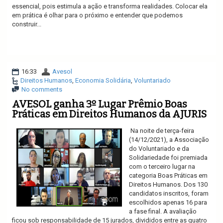
essencial, pois estimula a ação e transforma realidades. Colocar ela
em prática é olhar para o próximo e entender que podemos
construir...
Ler mais
16:33
Avesol
Direitos Humanos
,
Economia Solidária
,
Voluntariado
No comments
AVESOL ganha 3º Lugar Prêmio Boas
Práticas em Direitos Humanos da AJURIS
Na noite de terça-feira
(14/12/2021), a Associação
do Voluntariado e da
Solidariedade foi premiada
com o terceiro lugar na
categoria Boas Práticas em
Direitos Humanos. Dos 130
candidatos inscritos, foram
escolhidos apenas 16 para
a fase final. A avaliação
ficou sob responsabilidade de 15 jurados, divididos entre as quatro