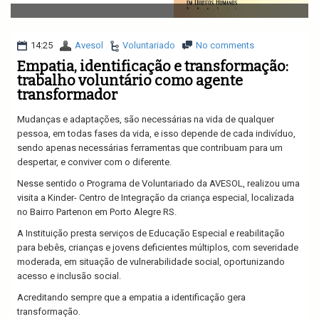
v
i
g
a
14:25
Avesol
Voluntariado
No comments
t
Empatia, identificação e transformação:
i
trabalho voluntário como agente
o
transformador
n
Mudanças e adaptações, são necessárias na vida de qualquer
pessoa, em todas fases da vida, e isso depende de cada indivíduo,
sendo apenas necessárias ferramentas que contribuam para um
despertar, e conviver com o diferente.
Nesse sentido o Programa de Voluntariado da AVESOL, realizou uma
visita a Kinder- Centro de Integração da criança especial, localizada
no Bairro Partenon em Porto Alegre RS.
A Instituição presta serviços de Educação Especial e reabilitação
para bebês, crianças e jovens deficientes múltiplos, com severidade
moderada, em situação de vulnerabilidade social, oportunizando
acesso e inclusão social.
Acreditando sempre que a empatia a identificação gera
transformação.