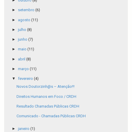
►
outubro
(8)
►
setembro
(6)
►
agosto
(11)
►
julho
(8)
►
junho
(7)
►
maio
(11)
►
abril
(8)
►
março
(11)
▼
fevereiro
(4)
Novos Doutorzinh@s – Atenção!!!
Direitos Humanos em Foco / CRDH
Resultado Chamadas Públicas CRDH
Comunicado - Chamadas Públicas CRDH
►
janeiro
(1)