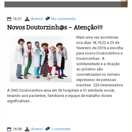
v
i
g
a
16:51
Avesol
No comments
t
Novos Doutorzinh@s – Atenção!!!
i
o
Mais uma vez aconteceu
n
nos dias 18,19,22 e 23 de
fevereiro de 2016 a escolha
para novos Doutorzinhos e
Doutorzinhas. A
solidariedade e a doação
ao próximo são
concretizadas no número
expressivo de pessoas
inscritas: 226 interessados.
A ONG Doutorzinhos atua em 06 hospitais e 01 entidade social,
levando aos pacientes, familiares e equipe de trabalho doses
significativas...
Ler mais
16:06
Avesol
1 comment