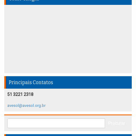
Principais Contatos
51 3221 2318
avesol@avesol.org.br