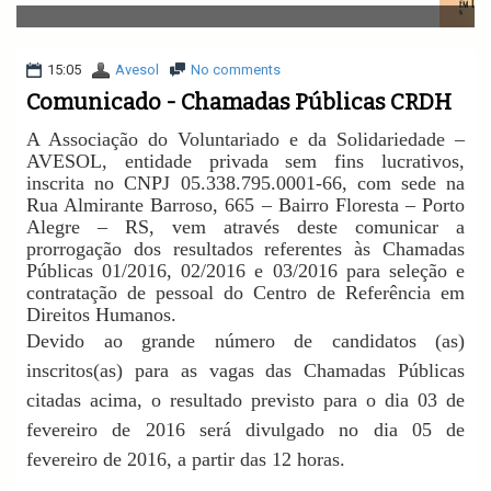
v
i
g
a
15:05
Avesol
No comments
t
Comunicado - Chamadas Públicas CRDH
i
o
A Associação do Voluntariado e da Solidariedade –
n
AVESOL, entidade privada sem fins lucrativos,
inscrita no CNPJ 05.338.795.0001-66, com sede na
Rua Almirante Barroso, 665 – Bairro Floresta – Porto
Alegre – RS, vem através deste comunicar a
prorrogação dos resultados referentes às Chamadas
Públicas 01/2016, 02/2016 e 03/2016 para seleção e
contratação de pessoal do Centro de Referência em
Direitos Humanos.
Devido ao grande número de candidatos (as)
inscritos(as) para as vagas das Chamadas Públicas
citadas acima, o resultado previsto para o dia 03 de
fevereiro de 2016 será divulgado no dia 05 de
fevereiro de 2016, a partir das 12 horas.