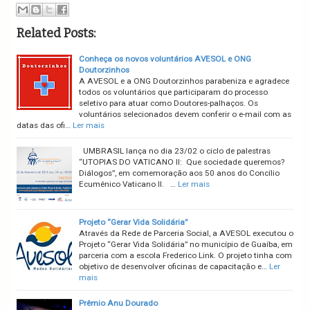
Related Posts:
Conheça os novos voluntários AVESOL e ONG
Doutorzinhos
A AVESOL e a ONG Doutorzinhos parabeniza e agradece
todos os voluntários que participaram do processo
seletivo para atuar como Doutores-palhaços. Os
voluntários selecionados devem conferir o e-mail com as
datas das ofi…
Ler mais
UMBRASIL lança no dia 23/02 o ciclo de palestras
“UTOPIAS DO VATICANO II: Que sociedade queremos?
Diálogos”, em comemoração aos 50 anos do Concílio
Ecumênico Vaticano II. …
Ler mais
Projeto “Gerar Vida Solidária”
Através da Rede de Parceria Social, a AVESOL executou o
Projeto “Gerar Vida Solidária” no município de Guaíba, em
parceria com a escola Frederico Link. O projeto tinha com
objetivo de desenvolver oficinas de capacitação e…
Ler
mais
Prêmio Anu Dourado