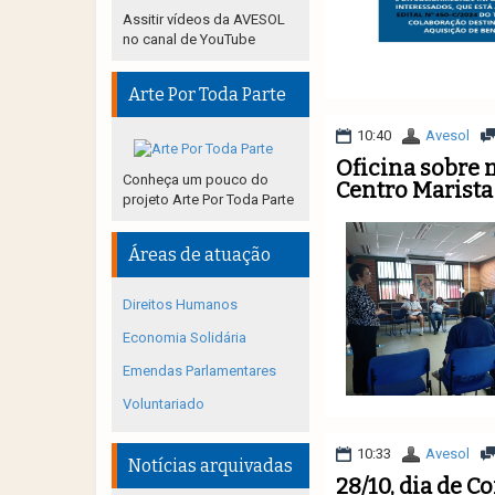
Assitir vídeos da AVESOL
no canal de YouTube
Arte Por Toda Parte
10:40
Avesol
Oficina sobre 
Conheça um pouco do
Centro Marista
projeto Arte Por Toda Parte
Áreas de atuação
Direitos Humanos
Economia Solidária
Emendas Parlamentares
Voluntariado
10:33
Avesol
Notícias arquivadas
28/10, dia de C