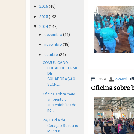
►
2026
(45)
►
2025
(192)
▼
2024
(147)
►
dezembro
(11)
►
novembro
(18)
▼
outubro
(24)
COMUNICADO:
EDITAL DE TERMO
DE
COLABORAÇÃO -
10:29
Avesol
SECRE...
Oficina sobre 
Oficina sobre meio
ambiente e
sustentabilidade
no ...
28/10, dia de
Coração Solidário
Marista