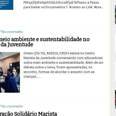
PWqa2fpRz0qvhG0dJUtccs3FjuE1kPasso a Passo
para baixar os Documentos:1. Acesso ao Link: Abra...
Ler mais
No comments
meio ambiente e sustentabilidade no
 da Juventude
Ontem (29/10), AVESOL/CRDH esteve no Centro
Marista da Juventude conversando com educadores
sobre meio ambiente e sustentabilidade. Além de um
debate sobre o tema, foram apresentadas, no
encontro, formas de abordar o assunto com as
crianças. ...
Ler mais
No comments
oração Solidário Marista