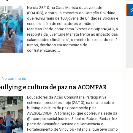
No dia 28/10, na Casa Marista da Juventude
S
(POA/RS), ocorreu o encontro do Coração Solidário,
que reuniu mais de 100 jovens de Unidades Sociais e
escolas, além de educadores e Irmãos
Maristas.Tendo como tema "Vozes de SuperAÇÃO, a
resposta da juventude Marista frente ao impacto das
calamidades climáticas", o evento foi realizado em 2
turnos, divididos em momentos de
confraternização,...
Ler mais
No comments
bullying e cultura de paz na ACOMPAR
Educadores da Ação Comunitária Participativa
estiveram presentes, hoje (25/10), na oficina sobre
bullying e cultura da paz promovida pela
AVESOL/CRDH. A formação, que ocorreu na sede da
@acompar.social (núcleo 3, bairro Rubem Berta), fez
parte do Seminário Serviço de Convivência e
Fortalecimento de Vínculos - Infância, que teve como