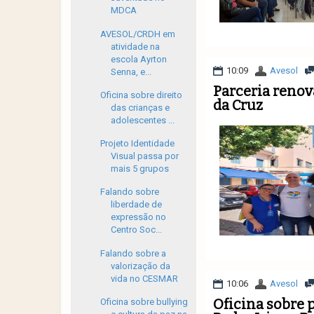
MDCA
AVESOL/CRDH em
atividade na
escola Ayrton
10:09
Avesol
Senna, e...
Parceria renov
Oficina sobre direito
da Cruz
das crianças e
adolescentes ...
Projeto Identidade
Visual passa por
mais 5 grupos
Falando sobre
liberdade de
expressão no
Centro Soc...
Falando sobre a
valorização da
vida no CESMAR
10:06
Avesol
Oficina sobre 
Oficina sobre bullying