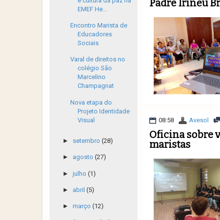
e cultura da paz na
Padre Irineu B
EMEF He...
Encontro Marista de
Educadores
Sociais
Varal de direitos no
colégio São
Marcelino
Champagnat
Nova etapa do
Projeto Identidade
Visual
08:58
Avesol
Oficina sobre 
►
setembro
(28)
maristas
►
agosto
(27)
►
julho
(1)
►
abril
(5)
►
março
(12)