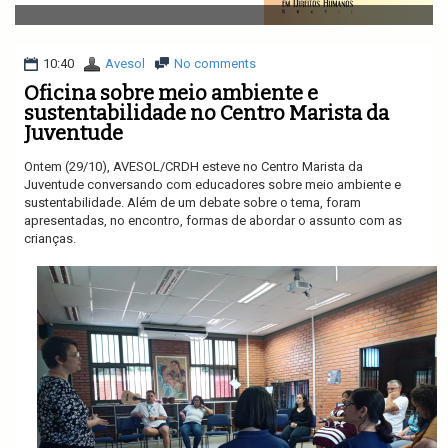
v
i
g
a
10:40
Avesol
No comments
t
Oficina sobre meio ambiente e
i
sustentabilidade no Centro Marista da
o
Juventude
n
Ontem (29/10), AVESOL/CRDH esteve no Centro Marista da
Juventude conversando com educadores sobre meio ambiente e
sustentabilidade. Além de um debate sobre o tema, foram
apresentadas, no encontro, formas de abordar o assunto com as
crianças.