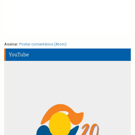
Assinar:
Postar comentários (Atom)
YouTube