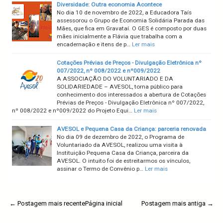
Diversidade: Outra economia Acontece
No dia 10 de novembro de 2022, a Educadora Taís
assessorou o Grupo de Economia Solidária Parada das
Mães, que fica em Gravataí. O GES é composto por duas
mães inicialmente a Flávia que trabalha com a
encadernação e itens de p…
Ler mais
Cotações Prévias de Preços - Divulgação Eletrônica nº
007/2022, nº 008/2022 e nº009/2022
A ASSOCIAÇÃO DO VOLUNTARIADO E DA
SOLIDARIEDADE – AVESOL, torna público para
conhecimento dos interessados a abertura de Cotações
Prévias de Preços - Divulgação Eletrônica nº 007/2022,
nº 008/2022 e nº009/2022 do Projeto Equi…
Ler mais
AVESOL e Pequena Casa da Criança: parceria renovada
No dia 09 de dezembro de 2022, o Programa de
Voluntariado da AVESOL, realizou uma visita à
Instituição Pequena Casa da Criança, parceira da
AVESOL. O intuito foi de estreitarmos os vínculos,
assinar o Termo de Convênio p…
Ler mais
← Postagem mais recente
Página inicial
Postagem mais antiga →