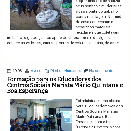
a oportunidade de realizar
seus sonhos e mudar suas
vidas a partir do trabalho
com a reciclagem. No fundo
de casa começaram a
separar os materiais
recicláveis que coletavam
no bairro, o grupo ganhou apoio dos moradores e de alguns
comerciantes locais, criaram pontos de coletas solidária, de onde...
Ler mais
10:08
Avesol
Direitos Humanos
No comments
Formação para os Educadores dos
Centros Sociais Marista Mário Quintana e
Boa Esperança
Foi ministrada uma oficina
para 10 educadoras/es dos
Centros Sociais Maristas
Mário Quintana e Boa
Esperança com o tema
“Direitos e Deveres: Nossa