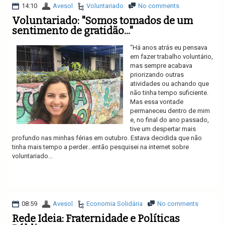
14:10
Avesol
Voluntariado
No comments
Voluntariado: "Somos tomados de um
sentimento de gratidão..."
“Há anos atrás eu pensava
em fazer trabalho voluntário,
mas sempre acabava
priorizando outras
atividades ou achando que
não tinha tempo suficiente.
Mas essa vontade
permaneceu dentro de mim
e, no final do ano passado,
tive um despertar mais
profundo nas minhas férias em outubro. Estava decidida que não
tinha mais tempo a perder...então pesquisei na internet sobre
voluntariado...
Ler mais
08:59
Avesol
Economia Solidária
No comments
Rede Ideia: Fraternidade e Políticas