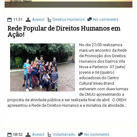
v
i
g
a
11:31
Avesol
Direitos Humanos
No comments
t
Rede Popular de Direitos Humanos em
i
Ação!
o
n
No dia 27/03 realizamos
mais um encontro da Rede
de Promoção dos Direitos
Humanos dos bairros Vila
Nova e Partenon. 07 (sete)
jovens e 04 (quatro)
educadores do Centro
Cultural Irineu Brand
estiveram com duas turmas
da CMJU apresentando a
proposta da atividade pública a ser realizada final de abril. O CRDH
apresentou a Rede de Direitos Humanos e a iniciativa da atividade...
Ler mais
08:52
Avesol
Voluntariado
No comments