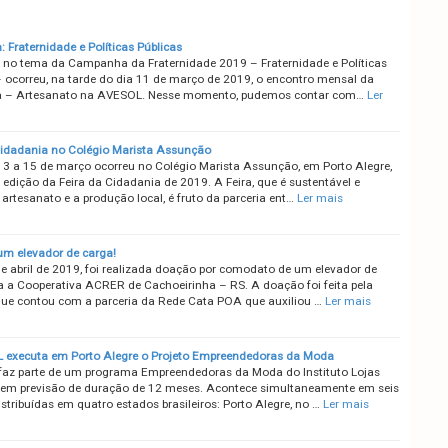
: Fraternidade e Políticas Públicas
no tema da Campanha da Fraternidade 2019 – Fraternidade e Políticas
– ocorreu, na tarde do dia 11 de março de 2019, o encontro mensal da
ia – Artesanato na AVESOL. Nesse momento, pudemos contar com…
Ler
Cidadania no Colégio Marista Assunção
13 a 15 de março ocorreu no Colégio Marista Assunção, em Porto Alegre,
 edição da Feira da Cidadania de 2019. A Feira, que é sustentável e
 artesanato e a produção local, é fruto da parceria ent…
Ler mais
um elevador de carga!
de abril de 2019, foi realizada doação por comodato de um elevador de
a a Cooperativa ACRER de Cachoeirinha – RS. A doação foi feita pela
e contou com a parceria da Rede Cata POA que auxiliou …
Ler mais
executa em Porto Alegre o Projeto Empreendedoras da Moda
 faz parte de um programa Empreendedoras da Moda do Instituto Lojas
tem previsão de duração de 12 meses. Acontece simultaneamente em seis
stribuídas em quatro estados brasileiros: Porto Alegre, no …
Ler mais