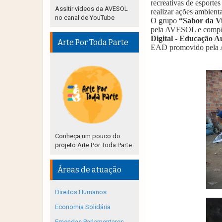
recreativas de esporte
Assitir vídeos da AVESOL
realizar ações ambienta
no canal de YouTube
O grupo
“Sabor da V
pela AVESOL e compõe
Digital -
Educação A
Arte Por Toda Parte
EAD promovido pela
Conheça um pouco do
projeto Arte Por Toda Parte
Áreas de atuação
Direitos Humanos
Economia Solidária
Emendas Parlamentares