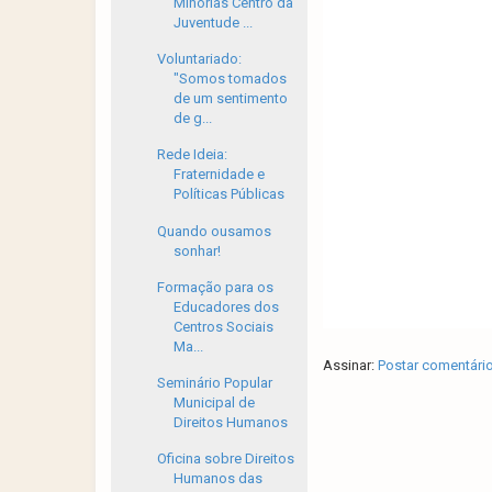
Minorias Centro da
Juventude ...
Voluntariado:
"Somos tomados
de um sentimento
de g...
Rede Ideia:
Fraternidade e
Políticas Públicas
Quando ousamos
sonhar!
Formação para os
Educadores dos
Centros Sociais
Ma...
Assinar:
Postar comentári
Seminário Popular
Municipal de
Direitos Humanos
Oficina sobre Direitos
Humanos das