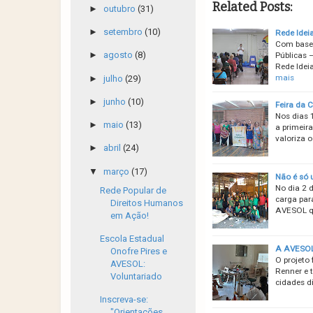
Related Posts:
►
outubro
(31)
►
setembro
(10)
Rede Ideia
Com base 
►
agosto
(8)
Públicas 
Rede Ide
mais
►
julho
(29)
►
junho
(10)
Feira da 
Nos dias 
►
maio
(13)
a primeira
valoriza o
►
abril
(24)
▼
março
(17)
Não é só 
No dia 2 
Rede Popular de
carga par
Direitos Humanos
AVESOL qu
em Ação!
Escola Estadual
A AVESOL 
Onofre Pires e
O projeto
AVESOL:
Renner e 
Voluntariado
cidades di
Inscreva-se:
"Orientações