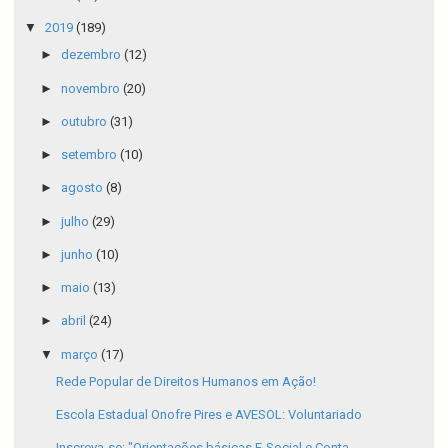
▼
2019
(189)
►
dezembro
(12)
►
novembro
(20)
►
outubro
(31)
►
setembro
(10)
►
agosto
(8)
►
julho
(29)
►
junho
(10)
►
maio
(13)
►
abril
(24)
▼
março
(17)
Rede Popular de Direitos Humanos em Ação!
Escola Estadual Onofre Pires e AVESOL: Voluntariado
Inscreva-se: "Orientações básicas E-Social e Conta...