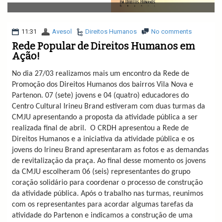
v
i
g
a
11:31
Avesol
Direitos Humanos
No comments
t
Rede Popular de Direitos Humanos em
i
Ação!
o
n
No dia 27/03 realizamos mais um encontro da Rede de
Promoção dos Direitos Humanos dos bairros Vila Nova e
Partenon. 07 (sete) jovens e 04 (quatro) educadores do
Centro Cultural Irineu Brand estiveram com duas turmas da
CMJU apresentando a proposta da atividade pública a ser
realizada final de abril. O CRDH apresentou a Rede de
Direitos Humanos e a iniciativa da atividade pública e os
jovens do Irineu Brand apresentaram as fotos e as demandas
de revitalização da praça. Ao final desse momento os jovens
da CMJU escolheram 06 (seis) representantes do grupo
coração solidário para coordenar o processo de construção
da atividade pública. Após o trabalho nas turmas, reunimos
com os representantes para acordar algumas tarefas da
atividade do Partenon e indicamos a construção de uma