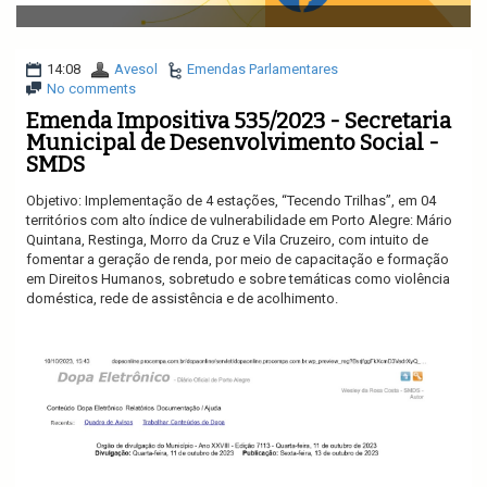
v
i
g
a
14:08
Avesol
Emendas Parlamentares
t
No comments
i
Emenda Impositiva 535/2023 - Secretaria
o
Municipal de Desenvolvimento Social -
n
SMDS
Objetivo:
Imp
lemen
taç
ã
o de 4
estações,
“Tecendo Trilhas”
, em 04
territórios
com
alto índice de vulnerabilidade
em
Porto Alegre:
Mário
Quintana
, Restinga
,
Morro da Cruz e Vila Cruzeiro
,
com intuito de
fomentar a geração de renda, por meio de capacitação e formação
em Direitos Humanos, sobretudo e
sobre temáticas como violência
doméstica, rede de assistência e de acolhimento
.