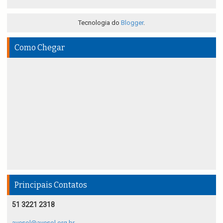
Tecnologia do
Blogger
.
Como Chegar
Principais Contatos
51 3221 2318
avesol@avesol.org.br