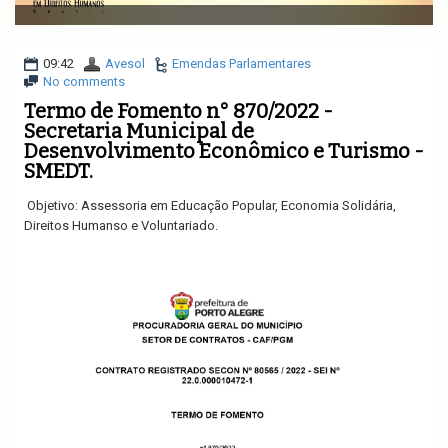
v
i
g
a
09:42
Avesol
Emendas Parlamentares
t
No comments
i
Termo de Fomento n° 870/2022 -
o
Secretaria Municipal de
n
Desenvolvimento Econômico e Turismo -
SMEDT.
Objetivo: Assessoria em Educação Popular, Economia Solidária,
Direitos Humanso e Voluntariado.