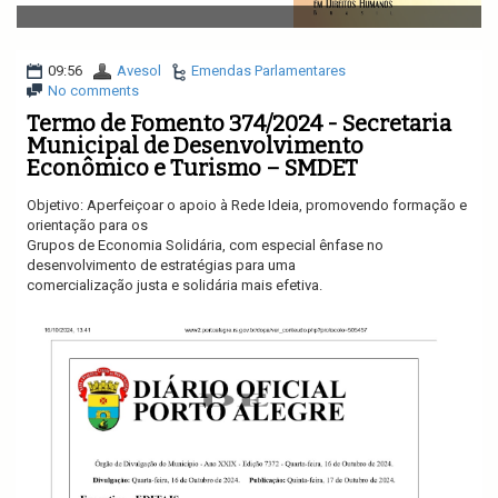
v
i
g
a
09:56
Avesol
Emendas Parlamentares
t
No comments
i
Termo de Fomento 374/2024 - Secretaria
o
Municipal de Desenvolvimento
n
Econômico e Turismo – SMDET
Objetivo: Aperfeiçoar o apoio à Rede Ideia, promovendo formação e
orientação para os
Grupos de Economia Solidária, com especial ênfase no
desenvolvimento de estratégias para uma
comercialização justa e solidária mais efetiva.