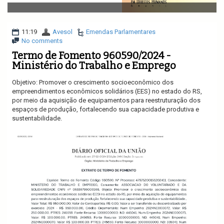
v
i
g
a
11:19
Avesol
Emendas Parlamentares
t
No comments
i
Termo de Fomento 960590/2024 -
o
Ministério do Trabalho e Emprego
n
Objetivo: Promover o crescimento socioeconômico dos
empreendimentos econômicos solidários (EES) no estado do RS,
por meio da aquisição de equipamentos para reestruturação dos
espaços de produção, fortalecendo sua capacidade produtiva e
sustentabilidade.