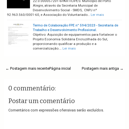
22.0.000057201-6PARTÍCIPES: Município de Porto
Alegre, através da Secretaria Municipal de
Desenvolvimento Social - SMDS, CNPJ nº
92.963.560/0001-60, e Associação do Voluntariado…
Ler mais
Termo de Colaboração FPE n° 594/2023 - Secretaria de
Trabalho e Desenvolvimento Profissional.
Objetivo: Aquisição de equipamentos para fortalecer o
Projeto Economia Solidária Encruzilhada do Sul,
proporcionando qualificar a produção e a
comercialização.…
Ler mais
← Postagem mais recente
Página inicial
Postagem mais antiga →
0 commentário:
Postar um comentário
Comentários com expressões ofensivas serão excluídos.