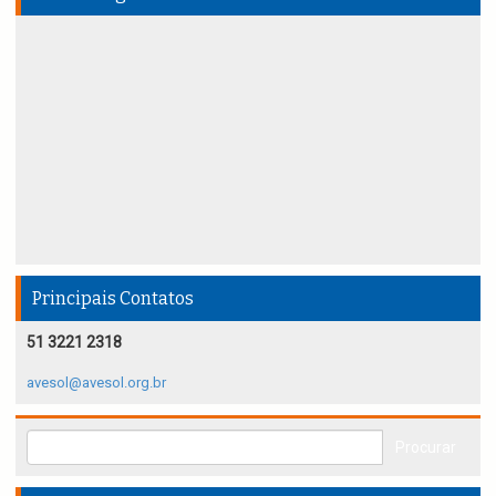
Principais Contatos
51 3221 2318
avesol@avesol.org.br