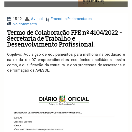
v
i
g
a
15:12
Avesol
Emendas Parlamentares
t
No comments
i
Termo de Colaboração FPE nº 4104/2022 -
o
Secretaria de Trabalho e
n
Desenvolvimento Profissional.
Objetivo:
Aquisição de equipamentos para melhoria na produção e
na renda de 07 empreendimentos econômicos solidários, assim
como, a qualificação da estrutura e dos processos de assessoria e
de formação da AVESOL.