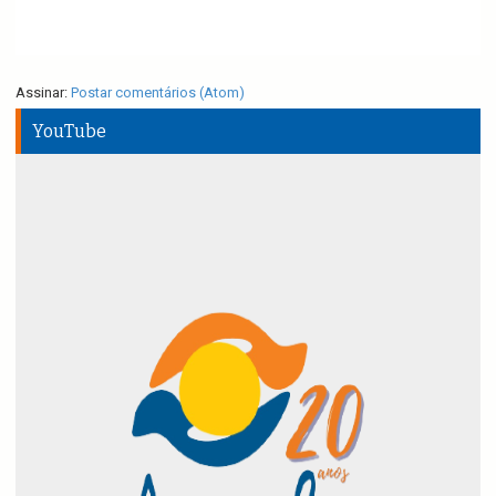
Assinar:
Postar comentários (Atom)
YouTube