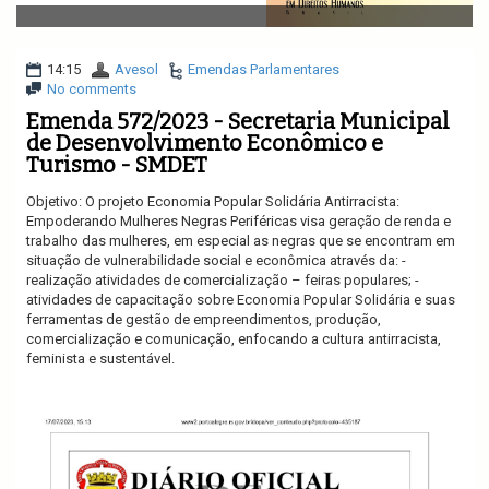
v
i
g
a
14:15
Avesol
Emendas Parlamentares
t
No comments
i
Emenda 572/2023 - Secretaria Municipal
o
de Desenvolvimento Econômico e
n
Turismo - SMDET
Objetivo:
O projeto
Economia Popular Solidária Antirracista:
Empoderando Mulheres Negras Periféricas
visa geração de renda e
trabalho das mulheres, em especial as negras que se encontram em
situação de vulnerabilidade social e econômica através da: -
realização
atividades de comercialização – feiras populares
; -
atividades de
capacitação sobre Economia Popular Solidária e su
as
ferramentas de gestão de empreendimentos, produção,
comercialização e comunicação,
enfocando a cultura antirracista,
feminista e sustentável
.