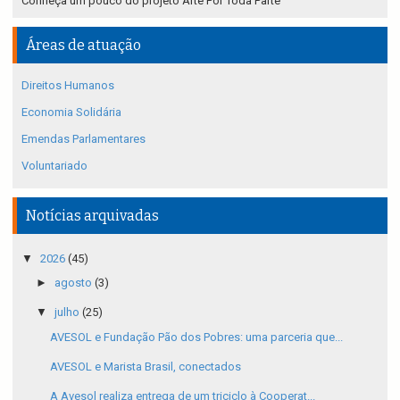
Conheça um pouco do projeto Arte Por Toda Parte
Áreas de atuação
Direitos Humanos
Economia Solidária
Emendas Parlamentares
Voluntariado
Notícias arquivadas
▼
2026
(45)
►
agosto
(3)
▼
julho
(25)
AVESOL e Fundação Pão dos Pobres: uma parceria que...
AVESOL e Marista Brasil, conectados
A Avesol realiza entrega de um triciclo à Cooperat...