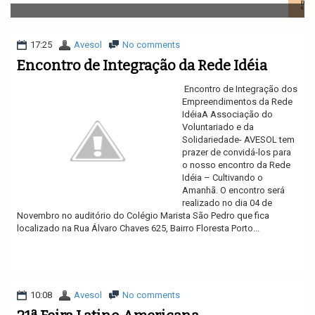
v
i
g
a
17:25
Avesol
No comments
t
Encontro de Integração da Rede Idéia
i
o
Encontro de Integração dos
n
Empreendimentos da Rede
IdéiaA Associação do
Voluntariado e da
Solidariedade- AVESOL tem
prazer de convidá-los para
o nosso encontro da Rede
Idéia – Cultivando o
Amanhã. O encontro será
realizado no dia 04 de
Novembro no auditório do Colégio Marista São Pedro que fica
localizado na Rua Álvaro Chaves 625, Bairro Floresta Porto...
Ler mais
10:08
Avesol
No comments