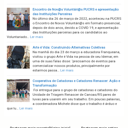
Encontro de Nov@s Voluntári@s PUCRS e apresentação
das Instituições Parceiras
No último dia 26 de março de 2022, aconteceu na PUCRS
o Encontro de Novos Voluntári@s em formato presencial,
depois de dois anos, devido a COVID 19, e apresentação
das Instituições parceiras para os candidatos ao
Voluntariado…
Ler mais
Arte é Vida: Construindo Alternativas Coletivas
Na manhã do dia 23 de março a educadora Franqueana,
visitou o grupo Arte é Vida na pessoa de seu Idemar, em
uma de suas falas disse: ‘precisamos de eventos para
comercializar nossos produtos, principalmente por
estarmos passa…
Ler mais
Cooperativa de Catadoras e Catadores Renascer: Ação e
Transformação
Foi entregue para o grupo de catadoras e catadores do
Unidade de Triagem Renascer de Canoas/RS pares de
luvas para usarem em seu trabalho. Em poucas palavras,
a coordenadora Michele disse que o trabalho é árduo e
que lu…
Ler mais