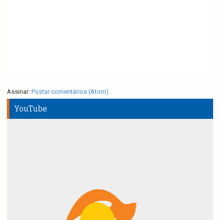
Assinar:
Postar comentários (Atom)
YouTube