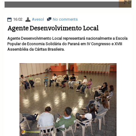
v
i
g
a
16:02
Avesol
No comments
t
Agente Desenvolvimento Local
i
o
Agente Desenvolvimento Local representará nacionalmente a Escola
n
Popular de Economia Solidária do Paraná em IV Congresso e XVIII
Assembléia da Cáritas Brasileira.