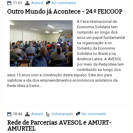
11:01
Avesol
No comments
Outro Mundo já Acontece - 24 º FEICOOP
A Feira Internacional de
Economia Solidaria tem
cumprido ao longo dos
anos um papel fundamental
na organização e no
fomento da Economia
Solidária no Brasil e na
América Latina. A AVESOL
por meio da Rede Ideia tem
contribuído ao longo dos
seus 15 anos com a construção deste espaço. Este ano para
viabilizar a ida dos empreendimentos econômicos solidários da
Rede Ideia à Santa...
Ler mais
10:44
Avesol
Voluntariado
No comments
Rede de Parcerias AVESOL e AMURT-
AMURTEL