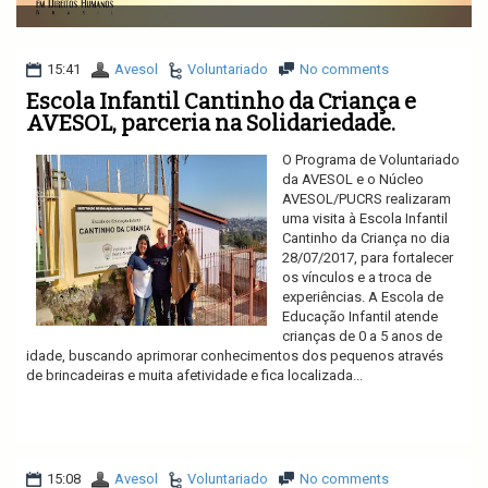
v
i
g
a
15:41
Avesol
Voluntariado
No comments
t
Escola Infantil Cantinho da Criança e
i
AVESOL, parceria na Solidariedade.
o
n
O Programa de Voluntariado
da AVESOL e o Núcleo
AVESOL/PUCRS realizaram
uma visita à Escola Infantil
Cantinho da Criança no dia
28/07/2017, para fortalecer
os vínculos e a troca de
experiências. A Escola de
Educação Infantil atende
crianças de 0 a 5 anos de
idade, buscando aprimorar conhecimentos dos pequenos através
de brincadeiras e muita afetividade e fica localizada...
Ler mais
15:08
Avesol
Voluntariado
No comments