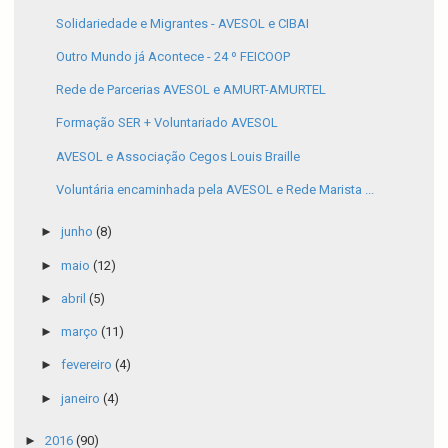
Solidariedade e Migrantes - AVESOL e CIBAI
Outro Mundo já Acontece - 24 º FEICOOP
Rede de Parcerias AVESOL e AMURT-AMURTEL
Formação SER + Voluntariado AVESOL
AVESOL e Associação Cegos Louis Braille
Voluntária encaminhada pela AVESOL e Rede Marista ...
►
junho
(8)
►
maio
(12)
►
abril
(5)
►
março
(11)
►
fevereiro
(4)
►
janeiro
(4)
►
2016
(90)