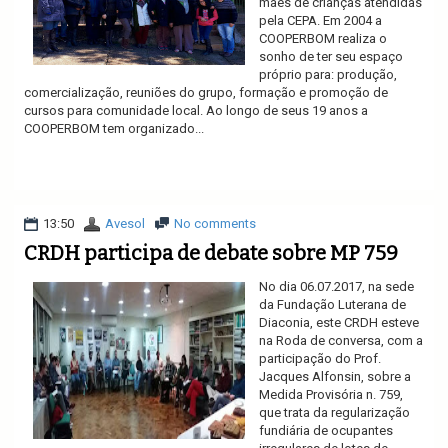
mães de crianças atendidas
pela CEPA. Em 2004 a
COOPERBOM realiza o
sonho de ter seu espaço
próprio para: produção,
comercialização, reuniões do grupo, formação e promoção de
cursos para comunidade local. Ao longo de seus 19 anos a
COOPERBOM tem organizado...
Ler mais
13:50
Avesol
No comments
CRDH participa de debate sobre MP 759
No dia 06.07.2017, na sede
da Fundação Luterana de
Diaconia, este CRDH esteve
na Roda de conversa, com a
participação do Prof.
Jacques Alfonsin, sobre a
Medida Provisória n. 759,
que trata da regularização
fundiária de ocupantes