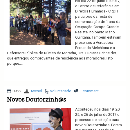
No dia 22 de julho de 2017,
o Centro de Referência em
Direitos Humanos - CRDH
participou da festa de
comemoração de 1 ano da
Ocupação Campo Grande
Resiste, no bairro Mário
Quintana. Também estavam
presentes a Vereadora
Fernanda Melchiona e a
Defensora Pública do Núcleo de Moradia, Dra. Luciana Schneider,
que entregou comprovantes de residência aos moradores. Isto
porque,...
Ler mais
09:22
Avesol
Voluntariado
1 comment
Novos Doutorzinh@s
Aconteceu nos dias 19, 20,
25, e 26 de julho de 2017 o
processo de seleção para
novos Doutorzinhos. Foram