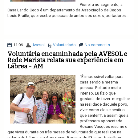
Pioneira no segmento, a
Casa Lar do Cego é um departamento da Associação de Cegos
Louis Braille, que recebe pessoas de ambos os sexos, portadores...
Ler mais
11:06
Avesol
Voluntariado
No comments
Voluntária encaminhada pela AVESOL e
Rede Marista relata sua experiência em
Lábrea - AM
“É impossível voltar para
casa sendo a mesma
pessoa. Foi tudo muito
intenso. Eu fiz o que
gostaria de fazer: mergulhar
na realidade daquele povo,
viver como eles e sentir o
que sentem”. É assim que a
professora aposentada
Rosane Vasques resume o
que viveu durante os três meses de voluntariado que realizou na
cidade de Lábrea, no Amazonas. Rosane, de 53 anos, trabalhou...