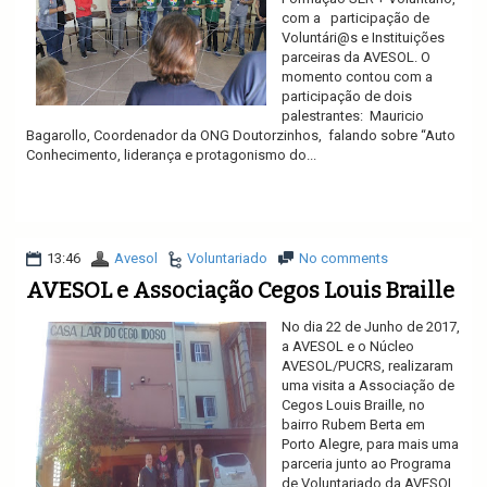
com a participação de
Voluntári@s e Instituições
parceiras da AVESOL. O
momento contou com a
participação de dois
palestrantes: Mauricio
Bagarollo, Coordenador da ONG Doutorzinhos, falando sobre “Auto
Conhecimento, liderança e protagonismo do...
Ler mais
13:46
Avesol
Voluntariado
No comments
AVESOL e Associação Cegos Louis Braille
No dia 22 de Junho de 2017,
a AVESOL e o Núcleo
AVESOL/PUCRS, realizaram
uma visita a Associação de
Cegos Louis Braille, no
bairro Rubem Berta em
Porto Alegre, para mais uma
parceria junto ao Programa
de Voluntariado da AVESOL.