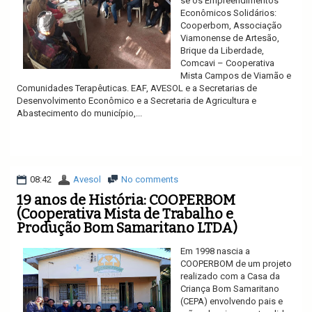
se os Empreendimentos
Econômicos Solidários:
Cooperbom, Associação
Viamonense de Artesão,
Brique da Liberdade,
Comcavi – Cooperativa
Mista Campos de Viamão e
Comunidades Terapêuticas. EAF, AVESOL e a Secretarias de
Desenvolvimento Econômico e a Secretaria de Agricultura e
Abastecimento do município,...
Ler mais
08:42
Avesol
No comments
19 anos de História: COOPERBOM
(Cooperativa Mista de Trabalho e
Produção Bom Samaritano LTDA)
Em 1998 nascia a
COOPERBOM de um projeto
realizado com a Casa da
Criança Bom Samaritano
(CEPA) envolvendo pais e