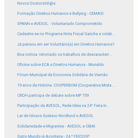
Novos Doutorzinh@s
Formação Direitos Humanos e Bullying - CEMASI
SPANN e AVESOL - Voluntariado Comprometido
Cadastre-se no Programa Nota Fiscal Gaúcha e colab...
Já pensou em ser Voluntário(a) em Direitos Humanos?
Boa notícia: retomado os trabalhos de descaracteri...
Oficina sobre ECA e Direitos Humanos - Murialdo
Fórum Municipal de Economia Solidária de Viamão
19 anos de História: COOPERBOM (Cooperativa Mista ...
CRDH participa de debate sobre MP 759
Participação da AVESOL, Rede Ideia na 24° Feira In...
Lar de Idosos Gustavo Nordlund e AVESOL
Solidariedade e Migrantes - AVESOL e CIBAI
Outro Mundo já Acontece - 24 º FEICOOP