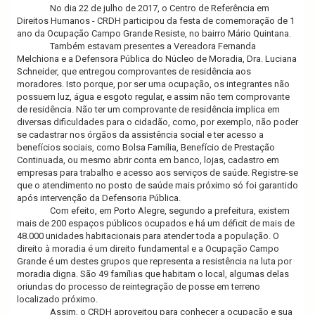
No dia 22 de julho de 2017, o Centro de Referência em
i
Direitos Humanos - CRDH participou da festa de comemoração de 1
g
ano da Ocupação Campo Grande Resiste, no bairro Mário Quintana.
a
Também estavam presentes a Vereadora Fernanda
t
Melchiona e a Defensora Pública do Núcleo de Moradia, Dra. Luciana
i
Schneider, que entregou comprovantes de residência aos
o
moradores. Isto porque, por ser uma ocupação, os integrantes não
n
possuem luz, água e esgoto regular, e assim não tem comprovante
de residência. Não ter um comprovante de residência implica em
diversas dificuldades para o cidadão, como, por exemplo, não poder
se cadastrar nos órgãos da assistência social e ter acesso a
benefícios sociais, como Bolsa Família, Benefício de Prestação
Continuada, ou mesmo abrir conta em banco, lojas, cadastro em
empresas para trabalho e acesso aos serviços de saúde. Registre-se
que o atendimento no posto de saúde mais próximo só foi garantido
após intervenção da Defensoria Pública.
Com efeito, em Porto Alegre, segundo a prefeitura, existem
mais de 200 espaços públicos ocupados e há um déficit de mais de
48.000 unidades habitacionais para atender toda a população. O
direito à moradia é um direito fundamental e a Ocupação Campo
Grande é um destes grupos que representa a resistência na luta por
moradia digna. São 49 famílias que habitam o local, algumas delas
oriundas do processo de reintegração de posse em terreno
localizado próximo.
Assim, o CRDH aproveitou para conhecer a ocupação e sua