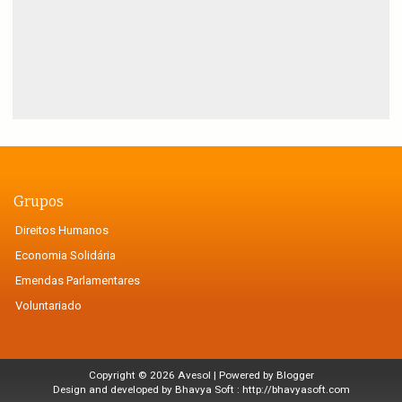
Grupos
Direitos Humanos
Economia Solidária
Emendas Parlamentares
Voluntariado
Copyright ©
2026
Avesol
| Powered by
Blogger
Design and developed by Bhavya Soft :
http://bhavyasoft.com