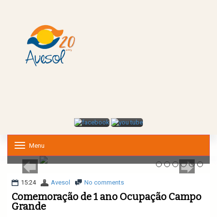
Menu
T
o
g
g
l
15:24
Avesol
No comments
e
Comemoração de 1 ano Ocupação Campo
n
Grande
a
v