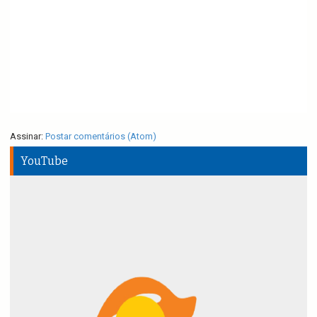
Assinar:
Postar comentários (Atom)
YouTube