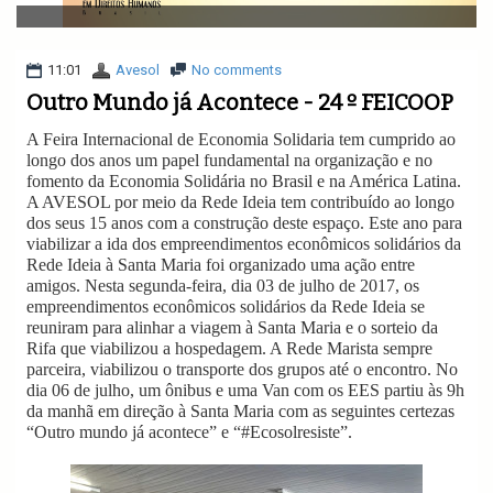
v
i
g
a
11:01
Avesol
No comments
t
Outro Mundo já Acontece - 24 º FEICOOP
i
o
A Feira Internacional de Economia Solidaria tem cumprido ao
n
longo dos anos um papel fundamental na organização e no
fomento da Economia Solidária no Brasil e na América Latina.
A AVESOL por meio da Rede Ideia tem contribuído ao longo
dos seus 15 anos com a construção deste espaço. Este ano para
viabilizar a ida dos empreendimentos econômicos solidários da
Rede Ideia à Santa Maria foi organizado uma ação entre
amigos. Nesta segunda-feira, dia 03 de julho de 2017, os
empreendimentos econômicos solidários da Rede Ideia se
reuniram para alinhar a viagem à Santa Maria e o sorteio da
Rifa que viabilizou a hospedagem. A Rede Marista sempre
parceira, viabilizou o transporte dos grupos até o encontro. No
dia 06 de julho, um ônibus e uma Van com os EES partiu às 9h
da manhã em direção à Santa Maria com as seguintes certezas
“Outro mundo já acontece” e “#Ecosolresiste”.