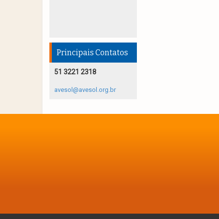
Principais Contatos
51 3221 2318
avesol@avesol.org.br