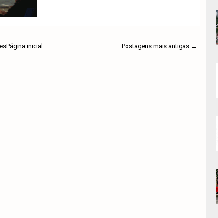
Ler mais
es
Página inicial
Postagens mais antigas →
)