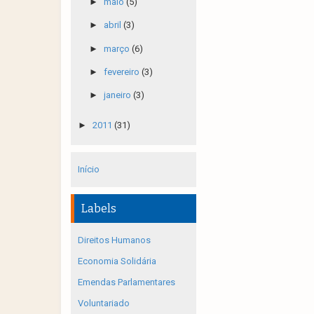
►
maio
(5)
►
abril
(3)
►
março
(6)
►
fevereiro
(3)
►
janeiro
(3)
►
2011
(31)
Início
Labels
Direitos Humanos
Economia Solidária
Emendas Parlamentares
Voluntariado