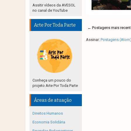
Assitir vídeos da AVESOL
no canal de YouTube
Arte Por Toda Parte
← Postagens mais recent
Assinar:
Postagens (Atom
Conheça um pouco do
projeto Arte Por Toda Parte
Áreas de atuação
Direitos Humanos
Economia Solidária
Emendas Parlamentares