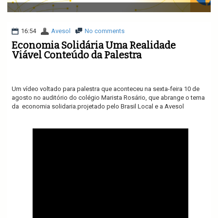
v
i
g
a
16:54
Avesol
No comments
t
Economia Solidária Uma Realidade
i
Viável Conteúdo da Palestra
o
n
Um vídeo voltado para palestra que aconteceu na sexta-feira 10 de
agosto no auditório do colégio Marista Rosário, que abrange o tema
da economia solidaria.projetado pelo Brasil Local e a Avesol