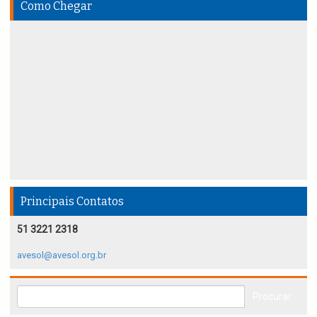
Como Chegar
Principais Contatos
51 3221 2318
avesol@avesol.org.br