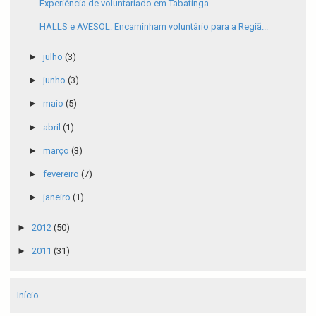
Experiência de voluntariado em Tabatinga.
HALLS e AVESOL: Encaminham voluntário para a Regiã...
►
julho
(3)
►
junho
(3)
►
maio
(5)
►
abril
(1)
►
março
(3)
►
fevereiro
(7)
►
janeiro
(1)
►
2012
(50)
►
2011
(31)
Início