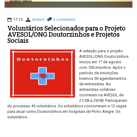
v
i
g
a
17:13
Avesol
3 comments
t
Voluntários Selecionados para o Projeto
i
AVESOL/ONG Doutorzinhos e Projetos
o
Sociais
n
A seleção para o projeto
AVESOL/ONG Doutorzinhos
iniciou em 1º de agosto
com 100 inscritos. Após o
período de inscrições
tivemos 50 agendamentos
de entrevistas. As
entrevistas coletivas
ocorreram na AVESOL de
21/08 à 29/08. Participaram
do processo 45 voluntários. Os voluntários concorreram a 12 vagas
para atuar como Doutorzinhos em hospitais de Porto Alegre. Os
voluntários...
Ler mais