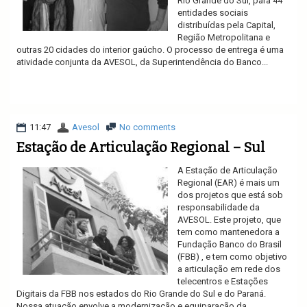
Rio Grande do Sul, para 44
entidades sociais
distribuídas pela Capital,
Região Metropolitana e
outras 20 cidades do interior gaúcho. O processo de entrega é uma
atividade conjunta da AVESOL, da Superintendência do Banco...
Ler mais
11:47
Avesol
No comments
Estação de Articulação Regional – Sul
A Estação de Articulação
Regional (EAR) é mais um
dos projetos que está sob
responsabilidade da
AVESOL. Este projeto, que
tem como mantenedora a
Fundação Banco do Brasil
(FBB) , e tem como objetivo
a articulação em rede dos
telecentros e Estações
Digitais da FBB nos estados do Rio Grande do Sul e do Paraná.
Nossa atuação envolve a modernização e equiparação da