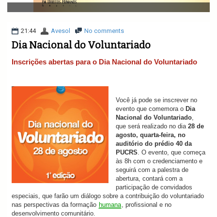
v
i
g
a
21:44
Avesol
No comments
t
Dia Nacional do Voluntariado
i
o
Inscrições abertas para o Dia Nacional do Voluntariado
n
Você já pode se inscrever no
evento que comemora o
Dia
Nacional do Voluntariado
,
que será realizado no dia
28 de
agosto, quarta-feira, no
auditório do prédio 40 da
PUCRS
. O evento, que começa
às 8h com o credenciamento e
seguirá com a palestra de
abertura, contará com a
participação de convidados
especiais, que farão um diálogo sobre a contribuição do voluntariado
nas perspectivas da formação
humana
, profissional e no
desenvolvimento comunitário.