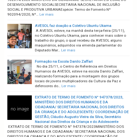
DESENVOLVIMENTO SOCIALSECRETARIA NACIONAL DE INCLUSÃO
SOCIAL E PRODUTIVA URBANAEspécie: Termo de Fomento Nº
902094/2020, Nº…
Ler mais
AVESOL faz doação a Coletivo Ubuntu Ukama
A AVESOL esteve, na manhã desta terça-feira (25/11),
no Coletivo Ubuntu Ukama, para conhecer mais sobre o
trabalho do grupo, o qual recebeu da AVESOL alguns
maquinários, adquiridos via emenda parlamentar do
Deputado Mar…
Ler mais
Formação na Escola Danilo Zaffari
No dia 25/11, o Centro de Referência em Direitos
Humanos da AVESOL esteve na escola Danilo Zaffari,
realizando formação para a montagem dos grupos
locais de jovens multiplicadores da Cultura da Paz e
defensores do…
Ler mais
EXTRATO DE TERMO DE FOMENTO N° 947378/2023,
MINISTÉRIO DOS DIREITOS HUMANOS E DA
CIDADANIA/ SECRETARIA NACIONAL DOS DIREITOS
DA CRIANÇA E DO ADOLESCENTE/ COORDENAÇÃO DE
GESTÃO, Cláudio Augusto Vieira da Silva, Secretário
Nacional dos Direitos da Criança e do Adolescente
EXTRATO DE TERMO DE FOMENTO N° 947378/2023MINISTÉRIO DOS
DIREITOS HUMANOS E DA CIDADANIA/ SECRETARIA NACIONAL DOS
DIREITOS DA CRIANÇA E DO ADOLESCENTE/ COORDENAÇÃO DE