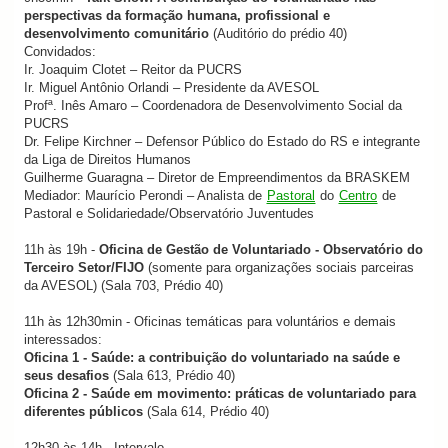
perspectivas da formação humana, profissional e
desenvolvimento comunitário
(Auditório do prédio 40)
Convidados:
Ir. Joaquim Clotet – Reitor da PUCRS
Ir. Miguel Antônio Orlandi – Presidente da AVESOL
Profª. Inês Amaro – Coordenadora de Desenvolvimento Social da
PUCRS
Dr. Felipe Kirchner – Defensor Público do Estado do RS e integrante
da Liga de Direitos Humanos
Guilherme Guaragna – Diretor de Empreendimentos da BRASKEM
Mediador: Maurício Perondi – Analista de
Pastoral
do
Centro
de
Pastoral e Solidariedade/Observatório Juventudes
11h às 19h -
Oficina de Gestão de Voluntariado - Observatório do
Terceiro Setor/FIJO
(somente para organizações sociais parceiras
da AVESOL) (Sala 703, Prédio 40)
11h às 12h30min - Oficinas temáticas para voluntários e demais
interessados:
Oficina 1 - Saúde: a contribuição do voluntariado na saúde e
seus desafios
(Sala 613, Prédio 40)
Oficina 2 - Saúde em movimento: práticas de voluntariado para
diferentes públicos
(Sala 614, Prédio 40)
12h30 às 14h - Intervalo