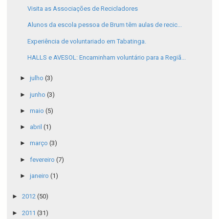
Visita as Associações de Recicladores
Alunos da escola pessoa de Brum têm aulas de recic...
Experiência de voluntariado em Tabatinga.
HALLS e AVESOL: Encaminham voluntário para a Regiã...
►
julho
(3)
►
junho
(3)
►
maio
(5)
►
abril
(1)
►
março
(3)
►
fevereiro
(7)
►
janeiro
(1)
►
2012
(50)
►
2011
(31)