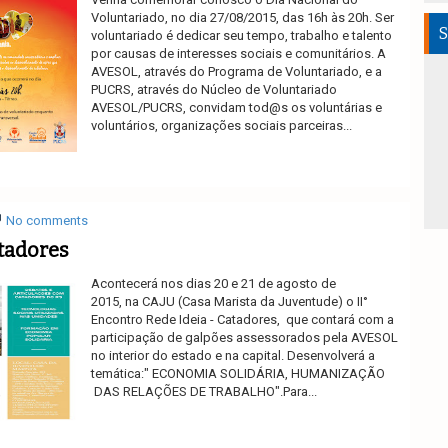
Voluntariado, no dia 27/08/2015, das 16h às 20h. Ser
S
voluntariado é dedicar seu tempo, trabalho e talento
por causas de interesses sociais e comunitários. A
AVESOL, através do Programa de Voluntariado, e a
PUCRS, através do Núcleo de Voluntariado
AVESOL/PUCRS, convidam tod@s os voluntárias e
voluntários, organizações sociais parceiras...
Ler mais
No comments
atadores
Acontecerá nos dias 20 e 21 de agosto de
2015, na CAJU (Casa Marista da Juventude) o II°
Encontro Rede Ideia - Catadores, que contará com a
participação de galpões assessorados pela AVESOL
no interior do estado e na capital. Desenvolverá a
temática:" ECONOMIA SOLIDÁRIA, HUMANIZAÇÃO
DAS RELAÇÕES DE TRABALHO". ​Para...
Ler mais