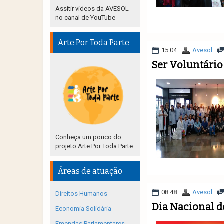
Assitir vídeos da AVESOL
no canal de YouTube
Arte Por Toda Parte
15:04
Avesol
Ser Voluntário
Conheça um pouco do
projeto Arte Por Toda Parte
Áreas de atuação
08:48
Avesol
Direitos Humanos
Dia Nacional d
Economia Solidária
Emendas Parlamentares