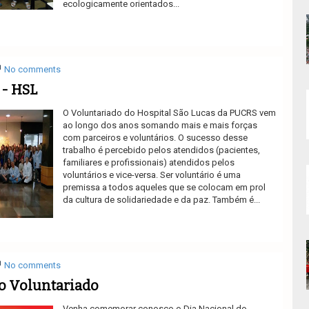
ecologicamente orientados...
Ler mais
No comments
 - HSL
O Voluntariado do Hospital São Lucas da PUCRS vem
ao longo dos anos somando mais e mais forças
com parceiros e voluntários. O sucesso desse
trabalho é percebido pelos atendidos (pacientes,
familiares e profissionais) atendidos pelos
voluntários e vice-versa. Ser voluntário é uma
premissa a todos aqueles que se colocam em prol
da cultura de solidariedade e da paz. Também é...
Ler mais
No comments
o Voluntariado
Venha comemorar conosco o Dia Nacional do