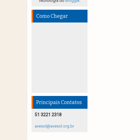
Tecnologia do
Blogger
.
Como Chegar
Principais Contatos
51 3221 2318
avesol@avesol.org.br