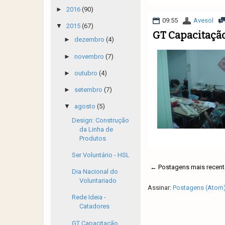
►
2016
(90)
09:55
Avesol
▼
2015
(67)
GT Capacitação
►
dezembro
(4)
►
novembro
(7)
►
outubro
(4)
►
setembro
(7)
▼
agosto
(5)
Design: Construção
da Linha de
Produtos
Ser Voluntário - HSL
← Postagens mais recent
Dia Nacional do
Voluntariado
Assinar:
Postagens (Atom
Rede Ideia -
Catadores
GT Capacitação