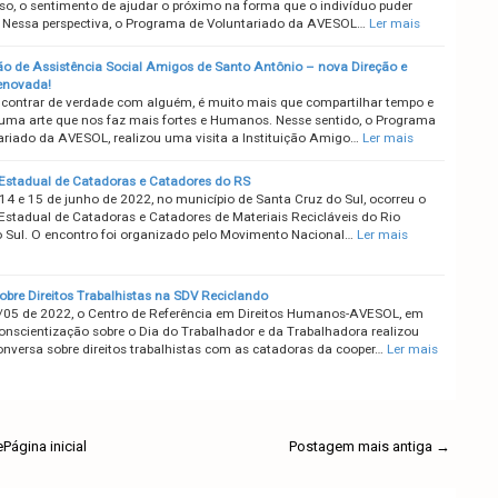
so, o sentimento de ajudar o próximo na forma que o indivíduo puder
r. Nessa perspectiva, o Programa de Voluntariado da AVESOL…
Ler mais
o de Assistência Social Amigos de Santo Antônio – nova Direção e
renovada!
contrar de verdade com alguém, é muito mais que compartilhar tempo e
 uma arte que nos faz mais fortes e Humanos. Nesse sentido, o Programa
ariado da AVESOL, realizou uma visita a Instituição Amigo…
Ler mais
Estadual de Catadoras e Catadores do RS
14 e 15 de junho de 2022, no município de Santa Cruz do Sul, ocorreu o
Estadual de Catadoras e Catadores de Materiais Recicláveis do Rio
 Sul. O encontro foi organizado pelo Movimento Nacional…
Ler mais
obre Direitos Trabalhistas na SDV Reciclando
/05 de 2022, o Centro de Referência em Direitos Humanos-AVESOL, em
onscientização sobre o Dia do Trabalhador e da Trabalhadora realizou
onversa sobre direitos trabalhistas com as catadoras da cooper…
Ler mais
e
Página inicial
Postagem mais antiga →