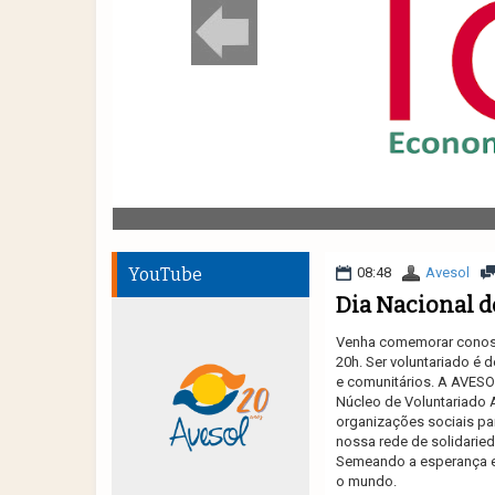
YouTube
08:48
Avesol
Dia Nacional d
Venha comemorar conosco
20h. Ser voluntariado é 
e comunitários. A AVESOL
Núcleo de Voluntariado 
organizações sociais par
nossa rede de solidarie
Semeando a esperança e
o mundo.