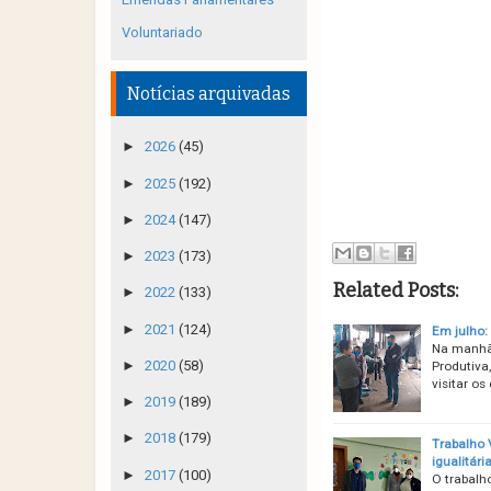
Voluntariado
Notícias arquivadas
►
2026
(45)
►
2025
(192)
►
2024
(147)
►
2023
(173)
Related Posts:
►
2022
(133)
►
2021
(124)
Em julho:
Na manhã
►
2020
(58)
Produtiva
visitar os
►
2019
(189)
►
2018
(179)
Trabalho 
igualitári
►
2017
(100)
O trabalh