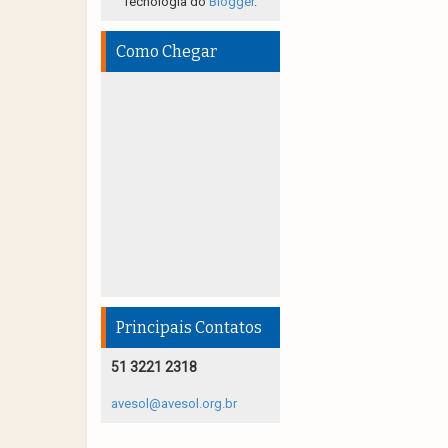
Tecnologia do
Blogger
.
Como Chegar
Principais Contatos
51 3221 2318
avesol@avesol.org.br