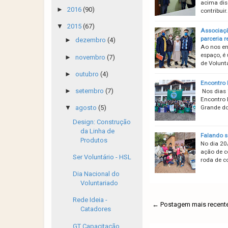
acima dis
►
2016
(90)
contribui
▼
2015
(67)
Associaçã
parceria 
►
dezembro
(4)
Ao nos en
espaço, é
►
novembro
(7)
de Volunt
►
outubro
(4)
Encontro 
►
setembro
(7)
Nos dias 
Encontro 
Grande do
▼
agosto
(5)
Design: Construção
da Linha de
Falando s
Produtos
No dia 20
ação de c
Ser Voluntário - HSL
roda de c
Dia Nacional do
Voluntariado
Rede Ideia -
← Postagem mais recent
Catadores
GT Capacitação