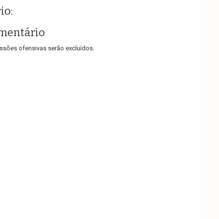
io:
mentário
sões ofensivas serão excluídos.