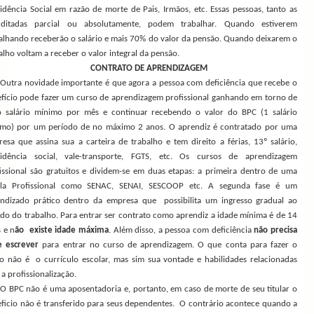
idência Social em razão de morte de Pais, Irmãos, etc. Essas pessoas, tanto as
erditadas parcial ou absolutamente, podem trabalhar. Quando estiverem
alhando receberão o salário e mais 70% do valor da pensão. Quando deixarem o
alho voltam a receber o valor integral da pensão.
CONTRATO DE APRENDIZAGEM
Outra novidade importante é que agora a pessoa com deficiência que recebe o
fício pode fazer um curso de aprendizagem profissional ganhando em torno de
 salário mínimo por mês e continuar recebendo o valor do BPC (1 salário
mo) por um período de no máximo 2 anos. O aprendiz é contratado por uma
esa que assina sua a carteira de trabalho e tem direito a férias, 13º salário,
vidência social, vale-transporte, FGTS, etc. Os cursos de aprendizagem
issional são gratuitos e dividem-se em duas etapas: a primeira dentro de uma
ola Profissional como SENAC, SENAI, SESCOOP etc. A segunda fase é um
ndizado prático dentro da empresa que possibilita um ingresso gradual ao
o do trabalho. Para entrar ser contrato como aprendiz a idade mínima é de 14
 e n
ão existe idade máxima
. Além disso, a pessoa com deficiência
não precisa
e escrever
para entrar no curso de aprendizagem. O que conta para fazer o
o não é o currículo escolar, mas sim sua vontade e habilidades relacionadas
a profissionalização.
O BPC não é uma aposentadoria e, portanto, em caso de morte de seu titular o
ficio não é transferido para seus dependentes. O contrário acontece quando a