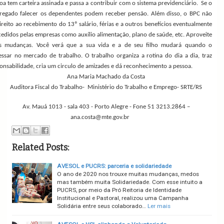
oa tem carteira assinada e passa a contribuir com o sistema previdenciário. Se o
egado falecer os dependentes podem receber pensão. Além disso, o BPC não
ireito ao recebimento do 13º salário, férias e a outros benefícios eventualmente
edidos pelas empresas como auxílio alimentação, plano de saúde, etc. Aproveite
as mudanças. Você verá que a sua vida e a de seu filho mudará quando o
essar no mercado de trabalho. O trabalho organiza a rotina do dia a dia, traz
onsabilidade, cria um circulo de amizades e dá reconhecimento a pessoa.
Ana Maria Machado da Costa
Auditora Fiscal do Trabalho- Ministério do Trabalho e Emprego- SRTE/RS
Av. Mauá 1013 - sala 403 - Porto Alegre - Fone 51 3213.2864 –
ana.costa@mte.gov.br
Related Posts:
AVESOL e PUCRS: parceria e solidariedade
O ano de 2020 nos trouxe muitas mudanças, medos
mas também muita Solidariedade. Com esse intuito a
PUCRS, por meio da Pró Reitoria de Identidade
Institucional e Pastoral, realizou uma Campanha
Solidária entre seus colaborado…
Ler mais