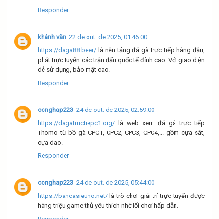
Responder
khánh văn
22 de out. de 2025, 01:46:00
https://daga88.beer/
là nền tảng đá gà trực tiếp hàng đầu,
phát trực tuyến các trận đấu quốc tế đỉnh cao. Với giao diện
dễ sử dụng, bảo mật cao.
Responder
conghap223
24 de out. de 2025, 02:59:00
https://dagatructiepc1.org/
là web xem đá gà trực tiếp
Thomo từ bồ gà CPC1, CPC2, CPC3, CPC4,... gồm cựa sắt,
cựa dao.
Responder
conghap223
24 de out. de 2025, 05:44:00
https://bancasieuno.net/
là trò chơi giải trí trực tuyến được
hàng triệu game thủ yêu thích nhờ lối chơi hấp dẫn.
Responder