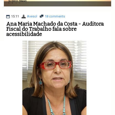
v
i
g
a
15:11
Avesol
18 comments
t
Ana Maria Machado da Costa - Auditora
i
Fiscal do Trabalho fala sobre
o
acessibilidade
n