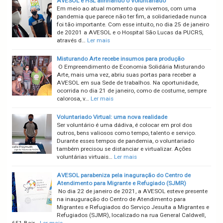
AVESOL e HSL alinhando o Voluntariado
Em meio ao atual momento que vivemos, com uma
pandemia que parece não ter fim, a solidariedade nunca
foi tão importante. Com esse intuito, no dia 25 de janeiro
de 20201 a AVESOL e o Hospital São Lucas da PUCRS,
através d…
Ler mais
Misturando Arte recebe insumos para produção
O Empreendimento de Economia Solidária Misturando
Arte, mais uma vez, abriu suas portas para receber a
AVESOL em sua Sede de trabalhos. Na oportunidade,
ocorrida no dia 21 de janeiro, como de costume, sempre
calorosa, v…
Ler mais
Voluntariado Virtual: uma nova realidade
Ser voluntário é uma dádiva, é colocar em prol dos
outros, bens valiosos como tempo, talento e serviço.
Durante esses tempos de pandemia, o voluntariado
também precisou se distanciar e virtualizar. Ações
voluntárias virtuais…
Ler mais
AVESOL parabeniza pela inaguração do Centro de
Atendimento para Migrante e Refugiado (SJMR)
No dia 22 de janeiro de 2021, a AVESOL esteve presente
na inauguração do Centro de Atendimento para
Migrantes e Refugiados do Serviço Jesuíta a Migrantes e
Refugiados (SJMR), localizado na rua General Caldwell,