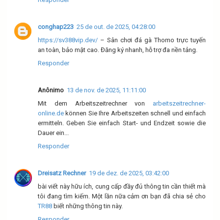
conghap223
25 de out. de 2025, 04:28:00
https://sv388vip.dev/
– Sân chơi đá gà Thomo trực tuyến
an toàn, bảo mật cao. Đăng ký nhanh, hỗ trợ đa nền tảng.
Responder
Anônimo
13 de nov. de 2025, 11:11:00
Mit dem Arbeitszeitrechner von
arbeitszeitrechner-
online.de
können Sie Ihre Arbeitszeiten schnell und einfach
ermitteln. Geben Sie einfach Start- und Endzeit sowie die
Dauer ein...
Responder
Dreisatz Rechner
19 de dez. de 2025, 03:42:00
bài viết này hữu ích, cung cấp đầy đủ thông tin cần thiết mà
tôi đang tìm kiếm. Một lần nữa cảm ơn bạn đã chia sẻ cho
TR88
biết những thông tin này.
Responder