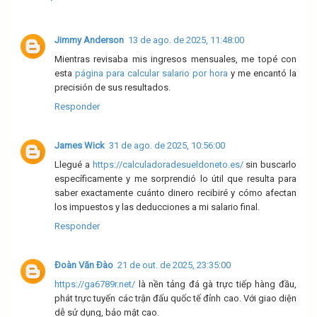
Jimmy Anderson
13 de ago. de 2025, 11:48:00
Mientras revisaba mis ingresos mensuales, me topé con
esta
página para calcular salario por hora
y me encantó la
precisión de sus resultados.
Responder
James Wick
31 de ago. de 2025, 10:56:00
Llegué a
https://calculadoradesueldoneto.es/
sin buscarlo
específicamente y me sorprendió lo útil que resulta para
saber exactamente cuánto dinero recibiré y cómo afectan
los impuestos y las deducciones a mi salario final.
Responder
Đoàn Văn Đào
21 de out. de 2025, 23:35:00
https://ga6789r.net/
là nền tảng đá gà trực tiếp hàng đầu,
phát trực tuyến các trận đấu quốc tế đỉnh cao. Với giao diện
dễ sử dụng, bảo mật cao.