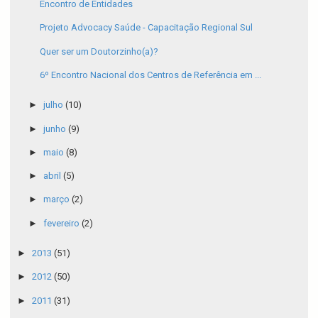
Encontro de Entidades
Projeto Advocacy Saúde - Capacitação Regional Sul
Quer ser um Doutorzinho(a)?
6º Encontro Nacional dos Centros de Referência em ...
►
julho
(10)
►
junho
(9)
►
maio
(8)
►
abril
(5)
►
março
(2)
►
fevereiro
(2)
►
2013
(51)
►
2012
(50)
►
2011
(31)