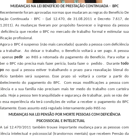
MUDANÇAS NA LEI BENEFÍCIO DE PRESTAÇÃO CONTINUADA - BPC
Recentemente foram aprovadas normas que mudaram as regras do Benefício De
stação Continuada - BPC - (Lei 12.470, de
31.08.2011
e Decreto 7.617, de
11.2011
). As mudanças tiveram por propósito favorecer o ingresso da pessoa
deficiência que recebe o BPC no mercado de trabalho formal e estimular sua
ificação profissional.
Agora o BPC é suspenso (não mais cancelado) quando a pessoa com deficiência
a a trabalhar. Ao deixar o trabalho, o Beneficio voltará a ser pago. A pessoa
e apenas
pedir
ao INSS a retomada do pagamento do Benefício. Para voltar a
ber o BPC não precisa mais fazer perícia, basta fazer o pedido . Durante
todo
po
no qual a pessoa estiver trabalhando o prazo para reavaliação bienal do
efício também será suspenso. Esse prazo só voltará a contar a partir do
tabelecimento do pagamento do BPC. Com essas modificações a pessoa com
ciência e a sua família não precisam mais ter medo do trabalho com carteira
nada. Hoje a pessoa tem tranquilidade e segurança de trabalhar, pois se não der
o essa experiência ela terá condições de voltar a receber o pagamento do BPC
iatamente. Esses assunto está regulado internamente pelo INSS no
MUDANÇAS NA LEI PENSÃO POR MORTE PESSOAS COM DEFICIÊNCIA
PSICOSSOCIAL E INTELECTUAL
A Lei 12.470/2011 também trouxe importante mudança para as pessoas com
ciência intelectual e psicossocial (transtornos mentais) que recebem Pensão da