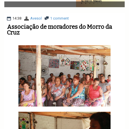
v
i
g
a
14:38
Avesol
1 comment
t
Associação de moradores do Morro da
i
Cruz
o
n