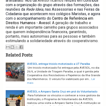
artesanato. Nós da
Avesol ficamos
felizes em contribuir
com a organização do grupo através das formações, das
reuniões da
Rede Ideia,
nas Assessorias e nas Feiras da
Cidadania que acontecem nos colégios Maristas, e agora
com o acompanhamento do
Centro de Referência em
Direitos Humanos - Avesol
.
A geração de trabalho e
renda é um importante caminho para grupos associados
que querem independência financeira, garantindo,
portanto, mais autonomias para as pessoas e também
estimulando a solidariedade através do cooperativismo.
Related Posts:
AVESOL entrega triciclo motorizado a UT Paraíba
Um triciclo motorizado foi entregue pela AVESOL, no dia
26/6, a Unidade de Triagem Paraíba, a qual é gerida pela
Cooperativa dos Recicladores e Papeleiros da Ilha Grande
dos Marinheiros. O veículo foi viabilizado por em…
Ler
mais
AVESOL e Amparo Santa Cruz em prol do Voluntariado
Para fortalecer os vínculos e conhecer a nova gestora da
Instituição, o Programa de Voluntariado da AVESOL
realizou uma visita a Amparo Santa Cruz.A instituição se