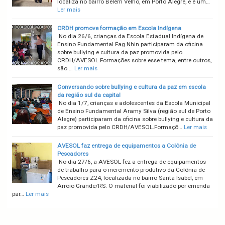
localiza no bairro Belém Velho, em Porto Alegre, e é um…
Ler mais
CRDH promove formação em Escola Indígena
No dia 26/6, crianças da Escola Estadual Indígena de
Ensino Fundamental Fag Nhin participaram da oficina
sobre bullying e cultura da paz promovida pelo
CRDH/AVESOL.Formações sobre esse tema, entre outros,
são …
Ler mais
Conversando sobre bullying e cultura da paz em escola
da região sul da capital
No dia 1/7, crianças e adolescentes da Escola Municipal
de Ensino Fundamental Aramy Silva (região sul de Porto
Alegre) participaram da oficina sobre bullying e cultura da
paz promovida pelo CRDH/AVESOL.Formaçõ…
Ler mais
AVESOL faz entrega de equipamentos a Colônia de
Pescadores
No dia 27/6, a AVESOL fez a entrega de equipamentos
de trabalho para o incremento produtivo da Colônia de
Pescadores Z24, localizada no bairro Santa Isabel, em
Arroio Grande/RS. O material foi viabilizado por emenda
par…
Ler mais