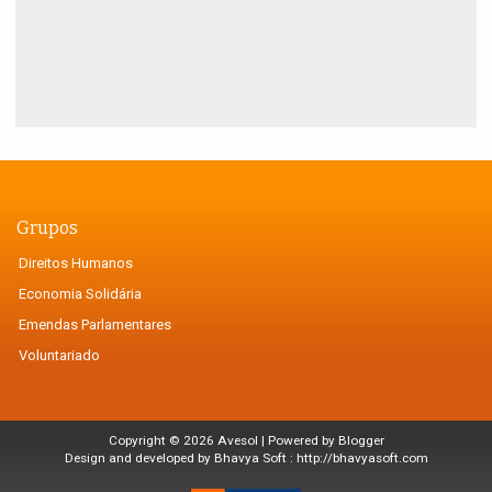
Grupos
Direitos Humanos
Economia Solidária
Emendas Parlamentares
Voluntariado
Copyright ©
2026
Avesol
| Powered by
Blogger
Design and developed by Bhavya Soft :
http://bhavyasoft.com