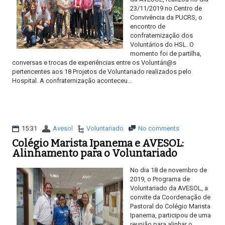
23/11/2019 no Centro de
Convivência da PUCRS, o
encontro de
confraternização dos
Voluntários do HSL. O
momento foi de partilha,
conversas e trocas de experiências entre os Voluntári@s
pertencentes aos 18 Projetos de Voluntariado realizados pelo
Hospital. A confraternização aconteceu...
Ler mais
15:31
Avesol
Voluntariado
No comments
Colégio Marista Ipanema e AVESOL:
Alinhamento para o Voluntariado
No dia 18 de novembro de
2019, o Programa de
Voluntariado da AVESOL, a
convite da Coordenação de
Pastoral do Colégio Marista
Ipanema, participou de uma
reunião para alinhar o