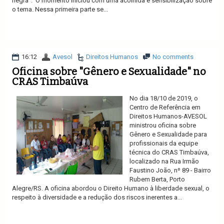
negra”. O momento iniciou com uma acolhida e sensibilização sobre
o tema. Nessa primeira parte se...
Ler mais
16:12
Avesol
Direitos Humanos
No comments
Oficina sobre "Gênero e Sexualidade" no
CRAS Timbaúva
No dia 18/10 de 2019, o
Centro de Referência em
Direitos Humanos-AVESOL
ministrou oficina sobre
Gênero e Sexualidade para
profissionais da equipe
técnica do CRAS Timbaúva,
localizado na Rua Irmão
Faustino João, nº 89 - Bairro
Rubem Berta, Porto
Alegre/RS. A oficina abordou o Direito Humano à liberdade sexual, o
respeito à diversidade e a redução dos riscos inerentes a...
Ler mais