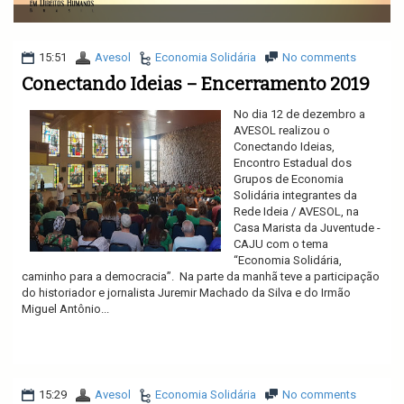
v
i
g
a
15:51
Avesol
Economia Solidária
No comments
t
Conectando Ideias – Encerramento 2019
i
o
No dia 12 de dezembro a
n
AVESOL realizou o
Conectando Ideias,
Encontro Estadual dos
Grupos de Economia
Solidária integrantes da
Rede Ideia / AVESOL, na
Casa Marista da Juventude -
CAJU com o tema
“Economia Solidária,
caminho para a democracia”. Na parte da manhã teve a participação
do historiador e jornalista Juremir Machado da Silva e do Irmão
Miguel Antônio...
Ler mais
15:29
Avesol
Economia Solidária
No comments