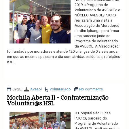
2019 o Programa de
Voluntariado da AVESOl e o
NÚCLEO AVESOL/PUCRS
realizaram uma visita à
Associação de Moradores
Jardim Ipiranga para firmar
uma parceria junto ao
Programa de Voluntariado
da AVESOL. A Associação
foi fundada por moradores e atende 120 crianças de 0 a seis anos,
em que as mesmas passam o dia com atividades lúdicas, refeições
e o...
Ler mais
09:28
Avesol
Voluntariado
No comments
Mochila Aberta II - Confraternização
Voluntári@s HSL
O Hospital São Lucas
PUCRS, parceiro do
Programa de Voluntariado
da AVESOL, realizou no dia