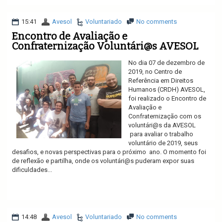
15:41
Avesol
Voluntariado
No comments
Encontro de Avaliação e
Confraternização Voluntári@s AVESOL
No dia 07 de dezembro de
2019, no Centro de
Referência em Direitos
Humanos (CRDH) AVESOL,
foi realizado o Encontro de
Avaliação e
Confraternização com os
voluntári@s da AVESOL
para avaliar o trabalho
voluntário de 2019, seus
desafios, e novas perspectivas para o próximo ano. O momento foi
de reflexão e partilha, onde os voluntári@s puderam expor suas
dificuldades...
Ler mais
14:48
Avesol
Voluntariado
No comments