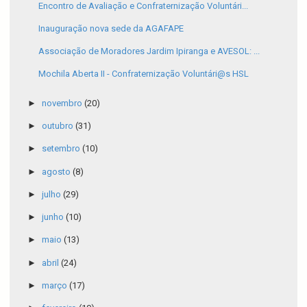
Encontro de Avaliação e Confraternização Voluntári...
Inauguração nova sede da AGAFAPE
Associação de Moradores Jardim Ipiranga e AVESOL: ...
Mochila Aberta II - Confraternização Voluntári@s HSL
►
novembro
(20)
►
outubro
(31)
►
setembro
(10)
►
agosto
(8)
►
julho
(29)
►
junho
(10)
►
maio
(13)
►
abril
(24)
►
março
(17)