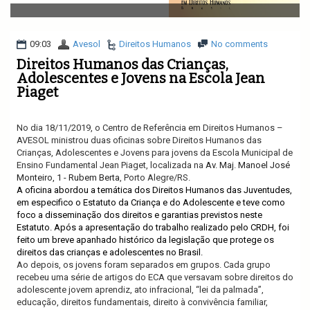
v
i
g
a
09:03
Avesol
Direitos Humanos
No comments
t
Direitos Humanos das Crianças,
i
Adolescentes e Jovens na Escola Jean
o
Piaget
n
No dia 18/11/2019, o Centro de Referência em Direitos Humanos –
AVESOL ministrou duas oficinas sobre Direitos Humanos das
Crianças, Adolescentes e Jovens para jovens da Escola Municipal de
Ensino Fundamental Jean Piaget, localizada na
Av. Maj. Manoel José
Monteiro, 1 - Rubem Berta
, Porto Alegre/RS.
A oficina abordou a temática dos Direitos Humanos das Juventudes,
em especifico o Estatuto da Criança e do Adolescente e
teve como
foco a disseminação dos direitos e garantias previstos neste
Estatuto. Após a apresentação do trabalho realizado pelo CRDH, foi
feito um breve apanhado histórico da legislação que protege os
direitos das crianças e adolescentes no Brasil.
Ao depois, os jovens foram separados em grupos. Cada grupo
recebeu uma série de artigos do ECA que versavam sobre direitos do
adolescente jovem aprendiz, ato infracional, “lei da palmada”,
educação, direitos fundamentais, direito à convivência familiar,