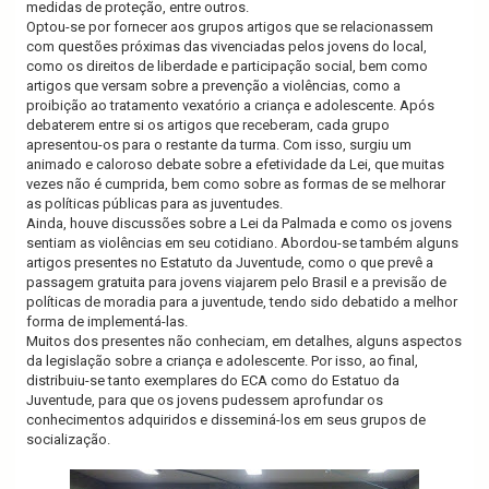
medidas de proteção, entre outros.
Optou-se por fornecer aos grupos artigos que se relacionassem
com questões próximas das vivenciadas pelos jovens do local,
como os direitos de liberdade e participação social, bem como
artigos que versam sobre a prevenção a violências, como a
proibição ao tratamento vexatório a criança e adolescente. Após
debaterem entre si os artigos que receberam, cada grupo
apresentou-os para o restante da turma. Com isso, surgiu um
animado e caloroso debate sobre a efetividade da Lei, que muitas
vezes não é cumprida, bem como sobre as formas de se melhorar
as políticas públicas para as juventudes.
Ainda, houve discussões sobre a Lei da Palmada e como os jovens
sentiam as violências em seu cotidiano. Abordou-se também alguns
artigos presentes no Estatuto da Juventude, como o que prevê a
passagem gratuita para jovens viajarem pelo Brasil e a previsão de
políticas de moradia para a juventude, tendo sido debatido a melhor
forma de implementá-las.
Muitos dos presentes não conheciam, em detalhes, alguns aspectos
da legislação sobre a criança e adolescente. Por isso, ao final,
distribuiu-se tanto exemplares do ECA como do Estatuo da
Juventude, para que os jovens pudessem aprofundar os
conhecimentos adquiridos e disseminá-los em seus grupos de
socialização.