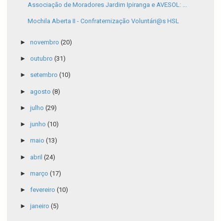
Associação de Moradores Jardim Ipiranga e AVESOL: ...
Mochila Aberta II - Confraternização Voluntári@s HSL
►
novembro
(20)
►
outubro
(31)
►
setembro
(10)
►
agosto
(8)
►
julho
(29)
►
junho
(10)
►
maio
(13)
►
abril
(24)
►
março
(17)
►
fevereiro
(10)
►
janeiro
(5)