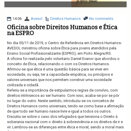
v
i
g
a
14:06
Avesol
Direitos Humanos
No comments
t
Oficina sobre Direitos Humanos e Ética
i
na ESPRO
o
n
No dia 05/11 de 2019, o Centro de Referência em Direitos Humanos-
AVESOL ministrou oficina sobre Ética para jovens atendidos pela
Ensino Social Profissionalizante (ESPRO), em Porto Alegre/RS.
A oficina foi realizada pelo voluntario Daniel Evanor que abordou o
conceito de Ética, relacionando-o com os Direitos Humanos.
Afirmou-se que ética é uma questão básica para se viver em
sociedade, ou seja, ter a capacidade empática, ou princípios e
valores universais que nos permitem construir uma sociedade
civilizada e cidadã.
Referiu-se a importância de estipularmos regras de convívio, com
direitos intrínsecos ao ser humano. Com isso, acaba-se por se pôr
no lugar do outro. Neste sentido, introduziu-se os conceitos de
Direitos Humanos como universais, tendo-se como base a afirmação
de que todo ser humano nasce livre e igual a todos os outros.
Discutiu-se sobre o caso dos refugiados que tensiona o Direito à
soberania nacional com o direito à sobrevivência e os direitos de ir e
vir. Lembrou-se as diferenças entre ética e moral, sendo a moral mais