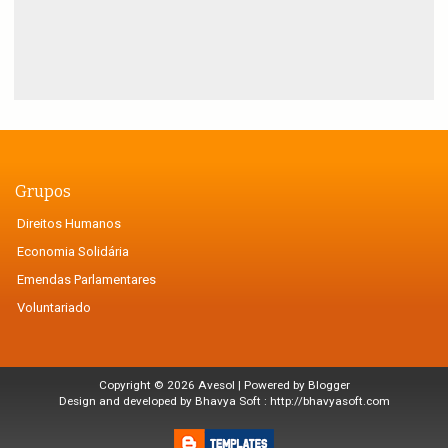
Grupos
Direitos Humanos
Economia Solidária
Emendas Parlamentares
Voluntariado
Copyright ©
2026
Avesol
| Powered by
Blogger
Design and developed by Bhavya Soft :
http://bhavyasoft.com