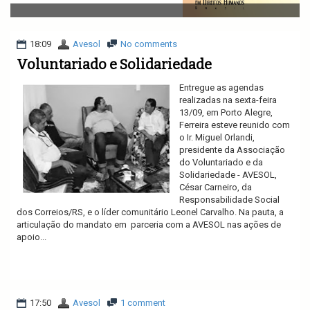
v
i
g
a
18:09
Avesol
No comments
t
Voluntariado e Solidariedade
i
o
Entregue as agendas
n
realizadas na sexta-feira
13/09, em Porto Alegre,
Ferreira esteve reunido com
o Ir. Miguel Orlandi,
presidente da Associação
do Voluntariado e da
Solidariedade - AVESOL,
César Carneiro, da
Responsabilidade Social
dos Correios/RS, e o líder comunitário Leonel Carvalho. Na pauta, a
articulação do mandato em parceria com a AVESOL nas ações de
apoio...
Ler mais
17:50
Avesol
1 comment